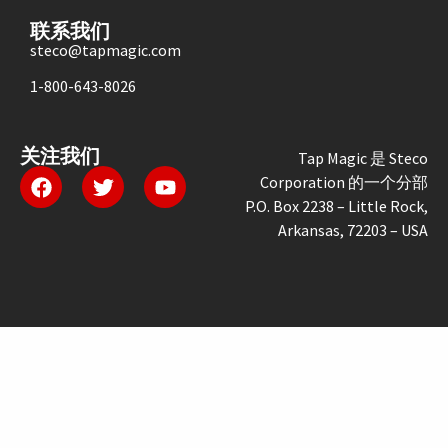
联系我们
steco@tapmagic.com
1-800-643-8026
关注我们
Tap Magic 是 Steco
Corporation 的一个分部
P.O. Box 2238 – Little Rock,
Arkansas, 72203 – USA