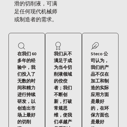
滑的切削液，可满
足任何现代机械师
或制造者的需求。
在我们 60
我们从不
Steco 公
多年的经
满足于成
司认为，
验中，我
为当今切
我们的产
们投入了
削液领域
品不仅在
无数的时
的佼佼
加工和制
间和精力
者；我们
造的实际
进行持续
不断创
应用方面
研发，以
新，打破
是最好
创造出市
常规思
的，在环
场上最好
维，使我
保方面也
的切削
们卓越产
是最好