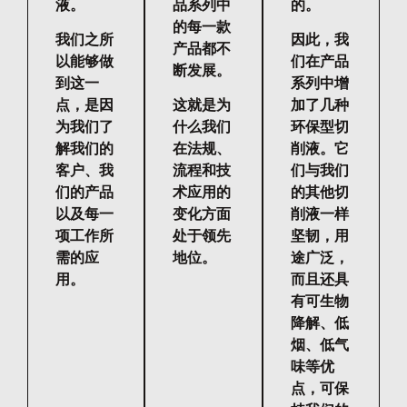
液。
品系列中
的。
的每一款
我们之所
因此，我
产品都不
以能够做
们在产品
断发展。
到这一
系列中增
点，是因
这就是为
加了几种
为我们了
什么我们
环保型切
解我们的
在法规、
削液。它
客户、我
流程和技
们与我们
们的产品
术应用的
的其他切
以及每一
变化方面
削液一样
项工作所
处于领先
坚韧，用
需的应
地位。
途广泛，
用。
而且还具
有可生物
降解、低
烟、低气
味等优
点，可保