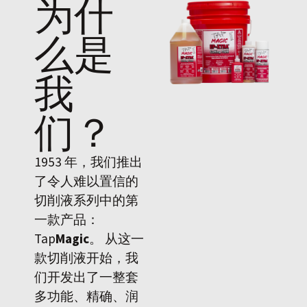
为什
么是
我
们
？
1953 年，我们推出
了令人难以置信的
切削液系列中的第
一款产品：
Tap
Magic
。 从这一
款切削液开始，我
们开发出了一整套
多功能、精确、润