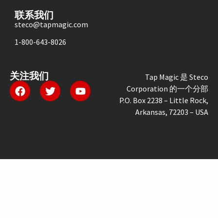
联系我们
steco@tapmagic.com
1-800-643-8026
关注我们
Tap Magic 是 Steco
Corporation 的一个分部
P.O. Box 2238 – Little Rock,
Arkansas, 72203 – USA