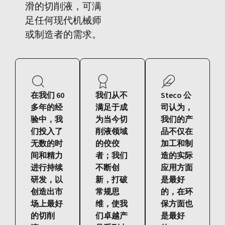
滑的切削液，可满
足任何现代机械师
或制造者的需求。
在我们 60
我们从不
Steco 公
多年的经
满足于成
司认为，
验中，我
为当今切
我们的产
们投入了
削液领域
品不仅在
无数的时
的佼佼
加工和制
间和精力
者；我们
造的实际
进行持续
不断创
应用方面
研发，以
新，打破
是最好
创造出市
常规思
的，在环
场上最好
维，使我
保方面也
的切削
们卓越产
是最好