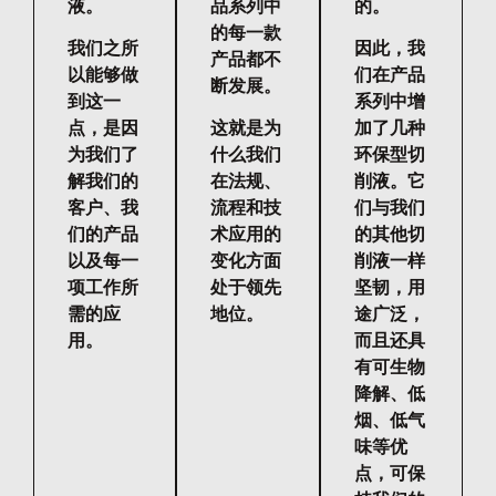
液。
品系列中
的。
的每一款
我们之所
因此，我
产品都不
以能够做
们在产品
断发展。
到这一
系列中增
点，是因
这就是为
加了几种
为我们了
什么我们
环保型切
解我们的
在法规、
削液。它
客户、我
流程和技
们与我们
们的产品
术应用的
的其他切
以及每一
变化方面
削液一样
项工作所
处于领先
坚韧，用
需的应
地位。
途广泛，
用。
而且还具
有可生物
降解、低
烟、低气
味等优
点，可保