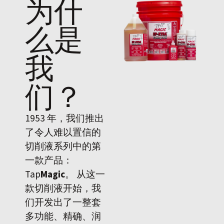
为什
么是
我
们
？
1953 年，我们推出
了令人难以置信的
切削液系列中的第
一款产品：
Tap
Magic
。 从这一
款切削液开始，我
们开发出了一整套
多功能、精确、润