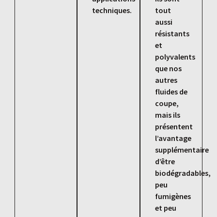
techniques.
tout
aussi
résistants
et
polyvalents
que nos
autres
fluides de
coupe,
mais ils
présentent
l’avantage
supplémentaire
d’être
biodégradables,
peu
fumigènes
et peu