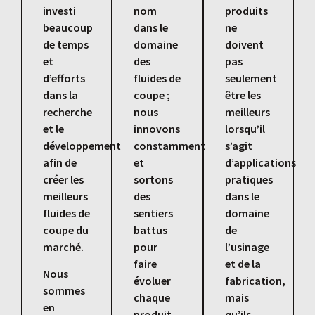
investi
nom
produits
beaucoup
dans le
ne
de temps
domaine
doivent
et
des
pas
d’efforts
fluides de
seulement
dans la
coupe ;
être les
recherche
nous
meilleurs
et le
innovons
lorsqu’il
développement
constamment
s’agit
afin de
et
d’applications
créer les
sortons
pratiques
meilleurs
des
dans le
fluides de
sentiers
domaine
coupe du
battus
de
marché.
pour
l’usinage
faire
et de la
Nous
évoluer
fabrication,
sommes
chaque
mais
en
produit
qu’ils