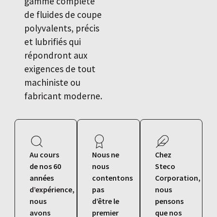
gamme complète
de fluides de coupe
polyvalents, précis
et lubrifiés qui
répondront aux
exigences de tout
machiniste ou
fabricant moderne.
Au cours
Nous ne
Chez
de nos 60
nous
Steco
années
contentons
Corporation,
d’expérience,
pas
nous
nous
d’être le
pensons
avons
premier
que nos