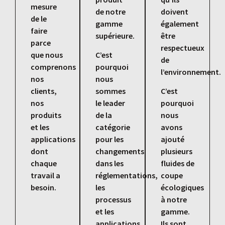
mesure
de notre
doivent
de le
gamme
également
faire
supérieure.
être
parce
respectueux
que nous
C’est
de
comprenons
pourquoi
l’environnement.
nos
nous
clients,
sommes
C’est
nos
le leader
pourquoi
produits
de la
nous
et les
catégorie
avons
applications
pour les
ajouté
dont
changements
plusieurs
chaque
dans les
fluides de
travail a
réglementations,
coupe
besoin.
les
écologiques
processus
à notre
et les
gamme.
applications
Ils sont