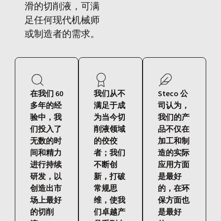
滑的切削液，可满
足任何现代机械师
或制造者的需求。
在我们 60
我们从不
Steco 公
多年的经
满足于成
司认为，
验中，我
为当今切
我们的产
们投入了
削液领域
品不仅在
无数的时
的佼佼
加工和制
间和精力
者；我们
造的实际
进行持续
不断创
应用方面
研发，以
新，打破
是最好
创造出市
常规思
的，在环
场上最好
维，使我
保方面也
的切削
们卓越产
是最好