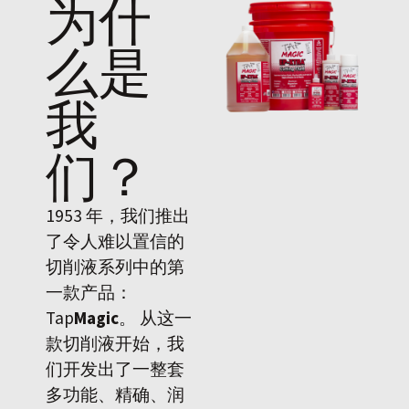
为什
么是
我
们
？
1953 年，我们推出
了令人难以置信的
切削液系列中的第
一款产品：
Tap
Magic
。 从这一
款切削液开始，我
们开发出了一整套
多功能、精确、润