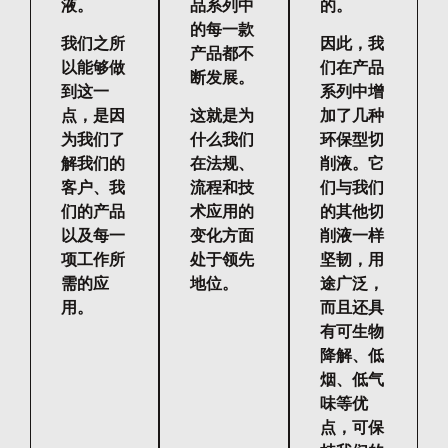
液。
品系列中
的。
的每一款
我们之所
因此，我
产品都不
以能够做
们在产品
断发展。
到这一
系列中增
点，是因
这就是为
加了几种
为我们了
什么我们
环保型切
解我们的
在法规、
削液。它
客户、我
流程和技
们与我们
们的产品
术应用的
的其他切
以及每一
变化方面
削液一样
项工作所
处于领先
坚韧，用
需的应
地位。
途广泛，
用。
而且还具
有可生物
降解、低
烟、低气
味等优
点，可保