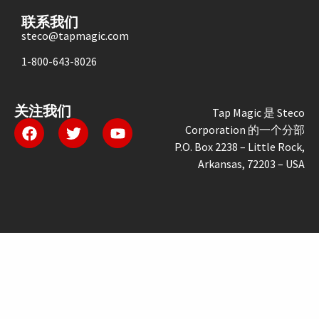
联系我们
steco@tapmagic.com
1-800-643-8026
关注我们
Tap Magic 是 Steco
Corporation 的一个分部
P.O. Box 2238 – Little Rock,
Arkansas, 72203 – USA