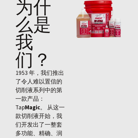
为什
么是
我
们
？
1953 年，我们推出
了令人难以置信的
切削液系列中的第
一款产品：
Tap
Magic
。 从这一
款切削液开始，我
们开发出了一整套
多功能、精确、润