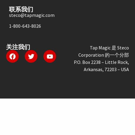
联系我们
steco@tapmagic.com
1-800-643-8026
关注我们
Tap Magic 是 Steco
Corporation 的一个分部
P.O. Box 2238 – Little Rock,
Arkansas, 72203 – USA