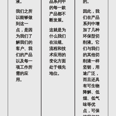
液。
品系列中
的。
的每一款
我们之所
因此，我
产品都不
以能够做
们在产品
断发展。
到这一
系列中增
点，是因
这就是为
加了几种
为我们了
什么我们
环保型切
解我们的
在法规、
削液。它
客户、我
流程和技
们与我们
们的产品
术应用的
的其他切
以及每一
变化方面
削液一样
项工作所
处于领先
坚韧，用
需的应
地位。
途广泛，
用。
而且还具
有可生物
降解、低
烟、低气
味等优
点，可保