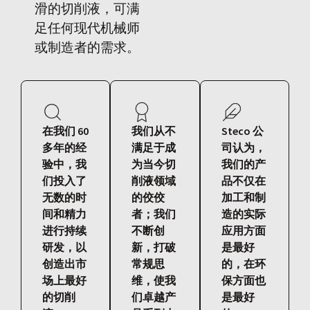
滑的切削液，可满
足任何现代机械师
或制造者的需求。
在我们 60
我们从不
Steco 公
多年的经
满足于成
司认为，
验中，我
为当今切
我们的产
们投入了
削液领域
品不仅在
无数的时
的佼佼
加工和制
间和精力
者；我们
造的实际
进行持续
不断创
应用方面
研发，以
新，打破
是最好
创造出市
常规思
的，在环
场上最好
维，使我
保方面也
的切削
们卓越产
是最好