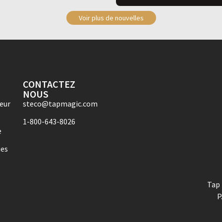
Voir plus de nouvelles
CONTACTEZ
NOUS
eur
steco@tapmagic.com
1-800-643-8026
e
ues
Tap 
P