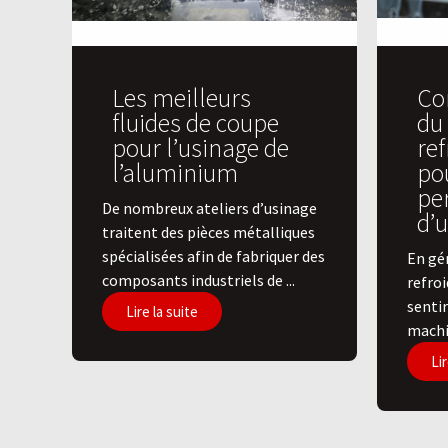
Les meilleurs
Con
fluides de coupe
du 
pour l’usinage de
re
l’aluminium
po
pe
De nombreux ateliers d’usinage
d’
traitent des pièces métalliques
spécialisées afin de fabriquer des
En gén
composants industriels de ...
refro
sentir
Lire la suite
machin
Lir