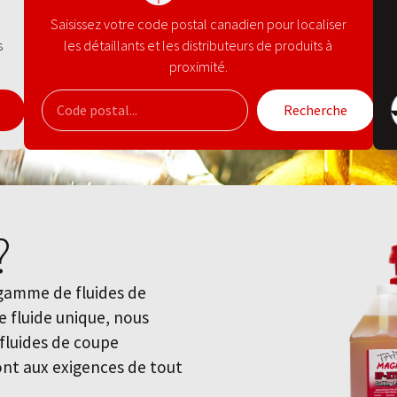
Saisissez votre code postal canadien pour localiser
s
les détaillants et les distributeurs de produits à
proximité.
Recherche
?
 gamme de fluides de
ce fluide unique, nous
luides de coupe
ront aux exigences de tout