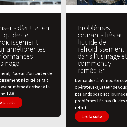
seils d’entretien
Problèmes
liquide de
courants liés au
froidissement
liquide de
ur améliorer les
refroidissement
rformances
dans l’usinage et
usinage
comment y
remédier
éral, l’odeur d’un carter de
idissement négligé se fait
Demandez à n’importe que
 avant même d’arriver à la
opérateur-ajusteur de vous
e. L&#...
parler de ses pires journées 
problèmes liés aux fluides 
e la suite
refroi...
Lire la suite