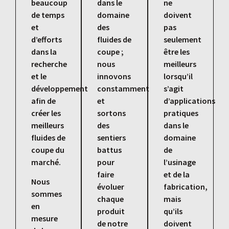
beaucoup
dans le
ne
de temps
domaine
doivent
et
des
pas
d’efforts
fluides de
seulement
dans la
coupe ;
être les
recherche
nous
meilleurs
et le
innovons
lorsqu’il
développement
constamment
s’agit
afin de
et
d’applications
créer les
sortons
pratiques
meilleurs
des
dans le
fluides de
sentiers
domaine
coupe du
battus
de
marché.
pour
l’usinage
faire
et de la
Nous
évoluer
fabrication,
sommes
chaque
mais
en
produit
qu’ils
mesure
de notre
doivent