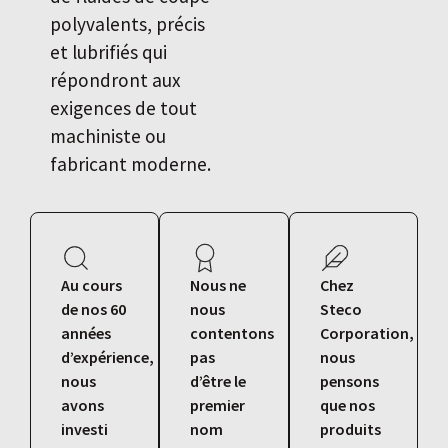
polyvalents, précis
et lubrifiés qui
répondront aux
exigences de tout
machiniste ou
fabricant moderne.
Au cours
Nous ne
Chez
de nos 60
nous
Steco
années
contentons
Corporation,
d’expérience,
pas
nous
nous
d’être le
pensons
avons
premier
que nos
investi
nom
produits