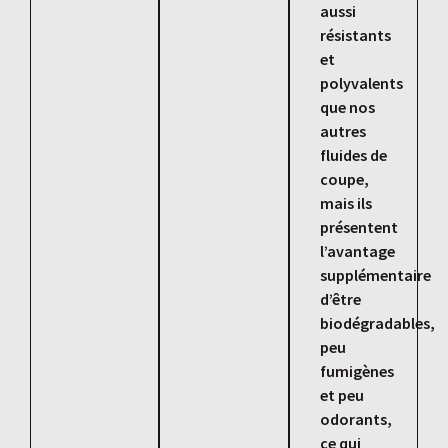
aussi
résistants
et
polyvalents
que nos
autres
fluides de
coupe,
mais ils
présentent
l’avantage
supplémentaire
d’être
biodégradables,
peu
fumigènes
et peu
odorants,
ce qui