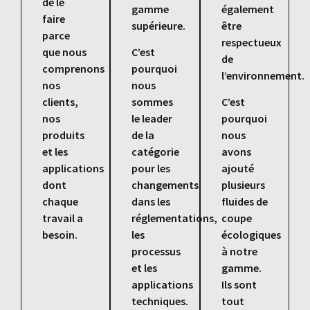
de le
gamme
également
faire
supérieure.
être
parce
respectueux
que nous
C’est
de
comprenons
pourquoi
l’environnement.
nos
nous
clients,
sommes
C’est
nos
le leader
pourquoi
produits
de la
nous
et les
catégorie
avons
applications
pour les
ajouté
dont
changements
plusieurs
chaque
dans les
fluides de
travail a
réglementations,
coupe
besoin.
les
écologiques
processus
à notre
et les
gamme.
applications
Ils sont
techniques.
tout