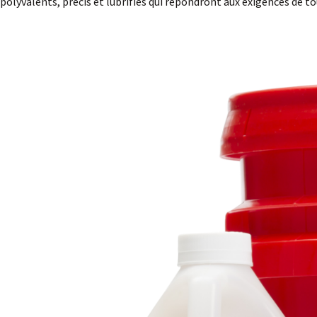
polyvalents, précis et lubrifiés qui répondront aux exigences de 