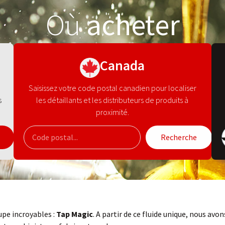
Où
acheter
Canada
Saisissez votre code postal canadien pour localiser
s
les détaillants et les distributeurs de produits à
proximité.
Recherche
upe incroyables :
Tap Magic
. A partir de ce fluide unique, nous a