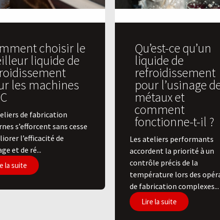
mment choisir le
Qu’est-ce qu’un
lleur liquide de
liquide de
froidissement
refroidissement
ur les machines
pour l’usinage d
C
métaux et
comment
eliers de fabrication
fonctionne-t-il ?
nes s’efforcent sans cesse
iorer l’efficacité de
Les ateliers performants
age et de ré...
accordent la priorité à un
contrôle précis de la
e la suite
température lors des opér
de fabrication complexes...
Lire la suite