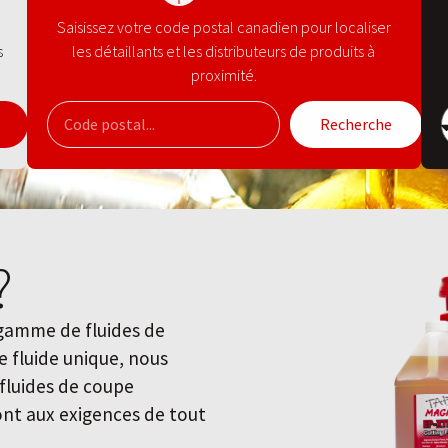
Saisissez votre code postal canadien pour localiser
s
les détaillants et les distributeurs de produits à
proximité.
Recherche
?
 gamme de fluides de
ce fluide unique, nous
luides de coupe
ront aux exigences de tout