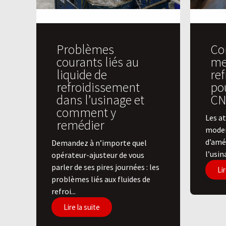
Problèmes
Co
courants liés au
mei
liquide de
re
refroidissement
po
dans l’usinage et
CN
comment y
Les at
remédier
moder
d’amél
Demandez à n’importe quel
l’usin
opérateur-ajusteur de vous
parler de ses pires journées : les
Lir
problèmes liés aux fluides de
refroi...
Lire la suite