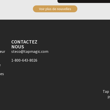
Voir plus de nouvelles
CONTACTEZ
NOUS
eur
steco@tapmagic.com
1-800-643-8026
e
ues
Tap 
P