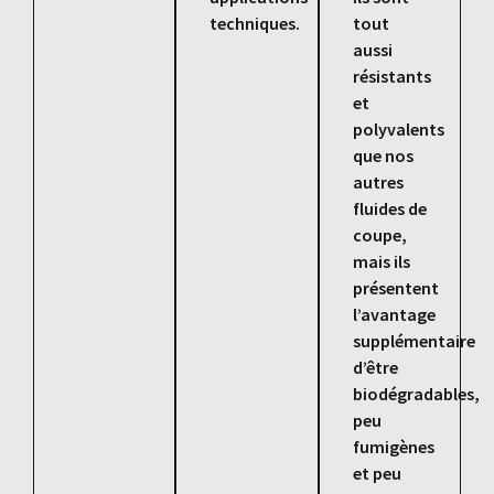
techniques.
tout
aussi
résistants
et
polyvalents
que nos
autres
fluides de
coupe,
mais ils
présentent
l’avantage
supplémentaire
d’être
biodégradables,
peu
fumigènes
et peu