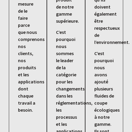
mesure
de notre
doivent
de le
gamme
également
faire
supérieure.
être
parce
respectueux
que nous
C’est
de
comprenons
pourquoi
l’environnement.
nos
nous
clients,
sommes
C’est
nos
le leader
pourquoi
produits
de la
nous
et les
catégorie
avons
applications
pour les
ajouté
dont
changements
plusieurs
chaque
dans les
fluides de
travail a
réglementations,
coupe
besoin.
les
écologiques
processus
à notre
et les
gamme.
applications
Ils sont