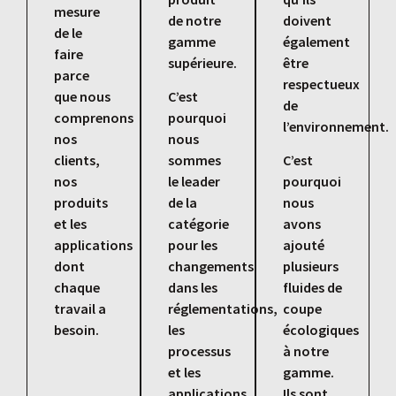
mesure
de notre
doivent
de le
gamme
également
faire
supérieure.
être
parce
respectueux
que nous
C’est
de
comprenons
pourquoi
l’environnement.
nos
nous
clients,
sommes
C’est
nos
le leader
pourquoi
produits
de la
nous
et les
catégorie
avons
applications
pour les
ajouté
dont
changements
plusieurs
chaque
dans les
fluides de
travail a
réglementations,
coupe
besoin.
les
écologiques
processus
à notre
et les
gamme.
applications
Ils sont