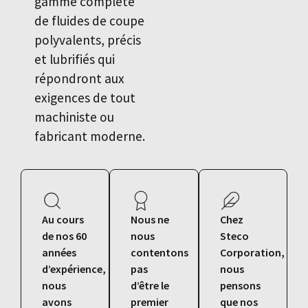
gamme complète
de fluides de coupe
polyvalents, précis
et lubrifiés qui
répondront aux
exigences de tout
machiniste ou
fabricant moderne.
Au cours
Nous ne
Chez
de nos 60
nous
Steco
années
contentons
Corporation,
d’expérience,
pas
nous
nous
d’être le
pensons
avons
premier
que nos