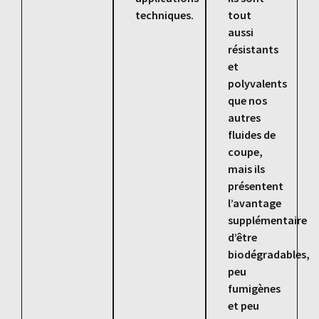
techniques.
tout
aussi
résistants
et
polyvalents
que nos
autres
fluides de
coupe,
mais ils
présentent
l’avantage
supplémentaire
d’être
biodégradables,
peu
fumigènes
et peu