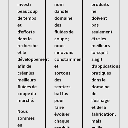
investi
nom
produits
beaucoup
dans le
ne
de temps
domaine
doivent
et
des
pas
d’efforts
fluides de
seulement
dans la
coupe ;
être les
recherche
nous
meilleurs
et le
innovons
lorsqu’il
développement
constamment
s’agit
afin de
et
d’applications
créer les
sortons
pratiques
meilleurs
des
dans le
fluides de
sentiers
domaine
coupe du
battus
de
marché.
pour
l’usinage
faire
et de la
Nous
évoluer
fabrication,
sommes
chaque
mais
en
produit
qu’ils