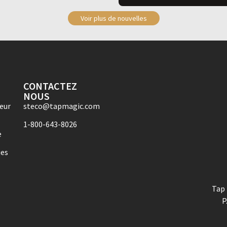
Voir plus de nouvelles
CONTACTEZ
NOUS
eur
steco@tapmagic.com
1-800-643-8026
e
ues
Tap 
P