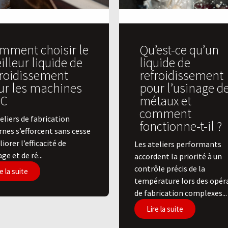
mment choisir le
Qu’est-ce qu’un
lleur liquide de
liquide de
froidissement
refroidissement
ur les machines
pour l’usinage d
C
métaux et
comment
eliers de fabrication
fonctionne-t-il ?
nes s’efforcent sans cesse
iorer l’efficacité de
Les ateliers performants
age et de ré...
accordent la priorité à un
contrôle précis de la
e la suite
température lors des opér
de fabrication complexes...
Lire la suite