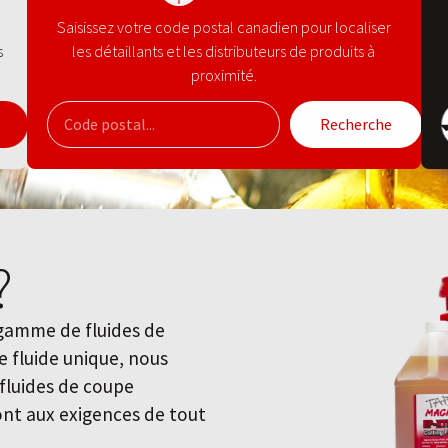
Saisissez votre code postal canadien pour localiser
s
les détaillants et les distributeurs de produits à
proximité.
Recherche
?
 gamme de fluides de
ce fluide unique, nous
luides de coupe
ront aux exigences de tout