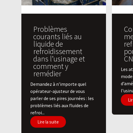
Problèmes
Co
courants liés au
mei
liquide de
re
refroidissement
po
dans l’usinage et
CN
comment y
Les at
remédier
moder
d’amél
Demandez à n’importe quel
l’usin
opérateur-ajusteur de vous
parler de ses pires journées : les
Lir
problèmes liés aux fluides de
refroi...
Lire la suite