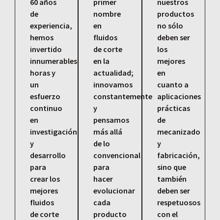
60 años
primer
nuestros
de
nombre
productos
experiencia,
en
no sólo
hemos
fluidos
deben ser
invertido
de corte
los
innumerables
en la
mejores
horas y
actualidad;
en
un
innovamos
cuanto a
esfuerzo
constantemente
aplicaciones
continuo
y
prácticas
en
pensamos
de
investigación
más allá
mecanizado
y
de lo
y
desarrollo
convencional
fabricación,
para
para
sino que
crear los
hacer
también
mejores
evolucionar
deben ser
fluidos
cada
respetuosos
de corte
producto
con el