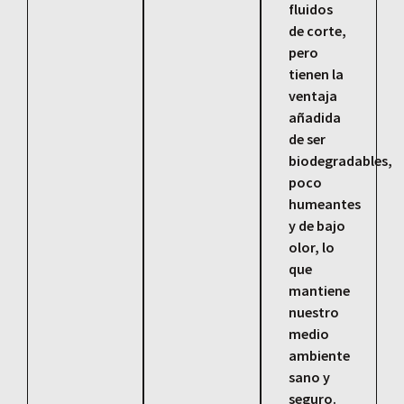
fluidos
de corte,
pero
tienen la
ventaja
añadida
de ser
biodegradables,
poco
humeantes
y de bajo
olor, lo
que
mantiene
nuestro
medio
ambiente
sano y
seguro.