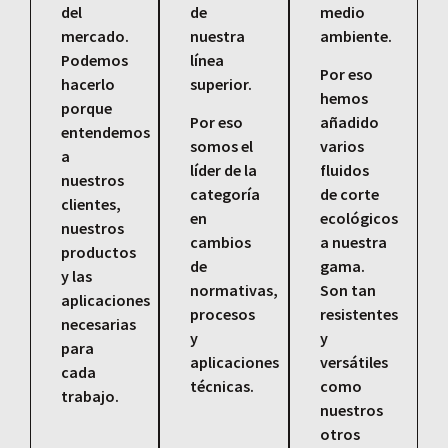
del
de
medio
mercado.
nuestra
ambiente.
Podemos
línea
Por eso
hacerlo
superior.
hemos
porque
Por eso
añadido
entendemos
somos el
varios
a
líder de la
fluidos
nuestros
categoría
de corte
clientes,
en
ecológicos
nuestros
cambios
a nuestra
productos
de
gama.
y las
normativas,
Son tan
aplicaciones
procesos
resistentes
necesarias
y
y
para
aplicaciones
versátiles
cada
técnicas.
como
trabajo.
nuestros
otros