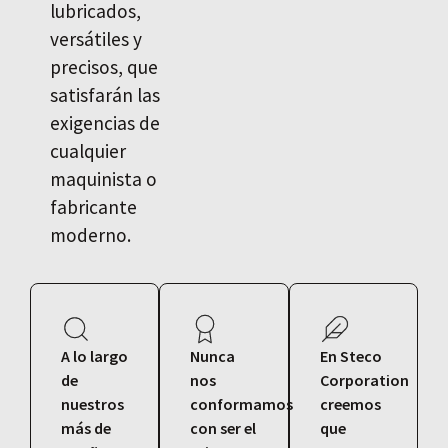
lubricados,
versátiles y
precisos, que
satisfarán las
exigencias de
cualquier
maquinista o
fabricante
moderno.
A lo largo
Nunca
En Steco
de
nos
Corporation
nuestros
conformamos
creemos
más de
con ser el
que