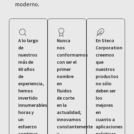
moderno.
A lo largo
Nunca
En Steco
de
nos
Corporation
nuestros
conformamos
creemos
más de
con ser el
que
60 años
primer
nuestros
de
nombre
productos
experiencia,
en
no sólo
hemos
fluidos
deben ser
invertido
de corte
los
innumerables
en la
mejores
horas y
actualidad;
en
un
innovamos
cuanto a
esfuerzo
constantemente
aplicaciones
continuo
y
prácticas