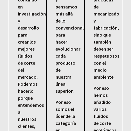
en
pensamos
de
investigación
más allá
mecanizado
y
de lo
y
desarrollo
convencional
fabricación,
para
para
sino que
crear los
hacer
también
mejores
evolucionar
deben ser
fluidos
cada
respetuosos
de corte
producto
con el
del
de
medio
mercado.
nuestra
ambiente.
Podemos
línea
Por eso
hacerlo
superior.
hemos
porque
Por eso
añadido
entendemos
somos el
varios
a
líder de la
fluidos
nuestros
categoría
de corte
clientes,
en
ecológicos