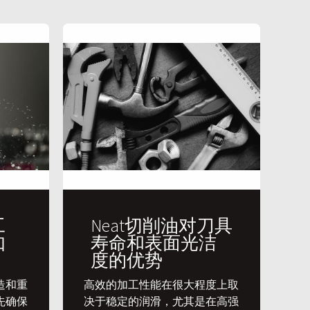
工
Neat切削油对刀具
如
寿命和表面光洁
度的优势
造和重
​高效的加工性能在很大程度上取
先确保
决于稳定的润滑，尤其是在高强