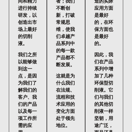
间和精力
者；我们
造的实际
进行持续
不断创
应用方面
研发，以
新，打破
是最好
创造出市
常规思
的，在环
场上最好
维，使我
保方面也
的切削
们卓越产
是最好
液。
品系列中
的。
的每一款
我们之所
因此，我
产品都不
以能够做
们在产品
断发展。
到这一
系列中增
点，是因
这就是为
加了几种
为我们了
什么我们
环保型切
解我们的
在法规、
削液。它
客户、我
流程和技
们与我们
们的产品
术应用的
的其他切
以及每一
变化方面
削液一样
项工作所
处于领先
坚韧，用
需的应
地位。
途广泛，