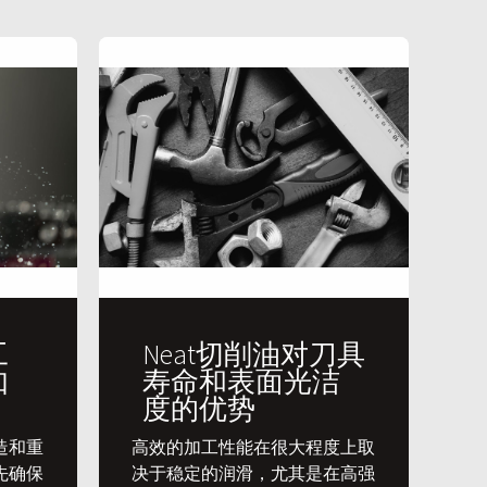
工
Neat切削油对刀具
如
寿命和表面光洁
度的优势
造和重
​高效的加工性能在很大程度上取
先确保
决于稳定的润滑，尤其是在高强