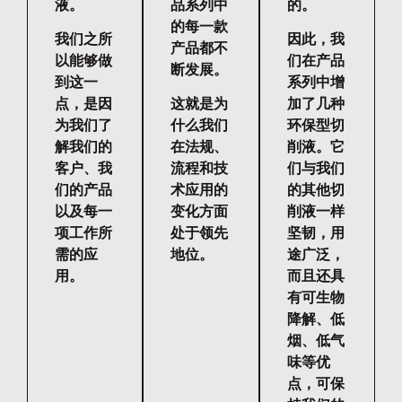
液。
品系列中
的。
的每一款
我们之所
因此，我
产品都不
以能够做
们在产品
断发展。
到这一
系列中增
点，是因
这就是为
加了几种
为我们了
什么我们
环保型切
解我们的
在法规、
削液。它
客户、我
流程和技
们与我们
们的产品
术应用的
的其他切
以及每一
变化方面
削液一样
项工作所
处于领先
坚韧，用
需的应
地位。
途广泛，
用。
而且还具
有可生物
降解、低
烟、低气
味等优
点，可保