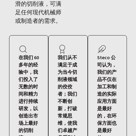
滑的切削液，可满
足任何现代机械师
或制造者的需求。
在我们 60
我们从不
Steco 公
多年的经
满足于成
司认为，
验中，我
为当今切
我们的产
们投入了
削液领域
品不仅在
无数的时
的佼佼
加工和制
间和精力
者；我们
造的实际
进行持续
不断创
应用方面
研发，以
新，打破
是最好
创造出市
常规思
的，在环
场上最好
维，使我
保方面也
的切削
们卓越产
是最好