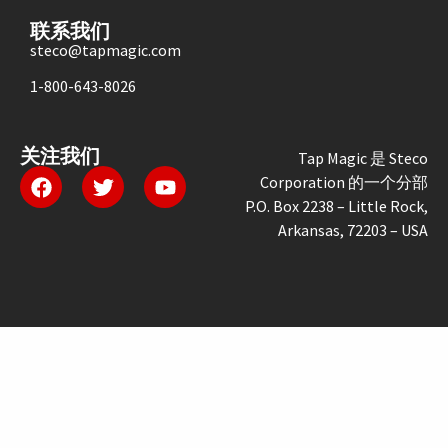
联系我们
steco@tapmagic.com
1-800-643-8026
关注我们
Tap Magic 是 Steco
Corporation 的一个分部
P.O. Box 2238 – Little Rock,
Arkansas, 72203 – USA