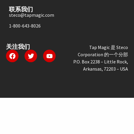
联系我们
steco@tapmagic.com
1-800-643-8026
关注我们
Tap Magic 是 Steco
Corporation 的一个分部
P.O. Box 2238 – Little Rock,
Arkansas, 72203 – USA