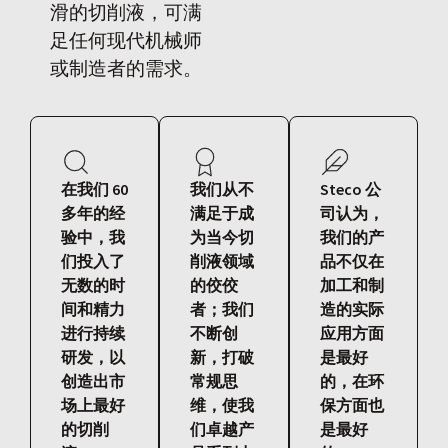
滑的切削液，可满
足任何现代机械师
或制造者的需求。
在我们 60
我们从不
Steco 公
多年的经
满足于成
司认为，
验中，我
为当今切
我们的产
们投入了
削液领域
品不仅在
无数的时
的佼佼
加工和制
间和精力
者；我们
造的实际
进行持续
不断创
应用方面
研发，以
新，打破
是最好
创造出市
常规思
的，在环
场上最好
维，使我
保方面也
的切削
们卓越产
是最好