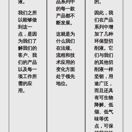
液。
品系列中
的。
的每一款
我们之所
因此，我
产品都不
以能够做
们在产品
断发展。
到这一
系列中增
点，是因
这就是为
加了几种
为我们了
什么我们
环保型切
解我们的
在法规、
削液。它
客户、我
流程和技
们与我们
们的产品
术应用的
的其他切
以及每一
变化方面
削液一样
项工作所
处于领先
坚韧，用
需的应
地位。
途广泛，
用。
而且还具
有可生物
降解、低
烟、低气
味等优
点，可保