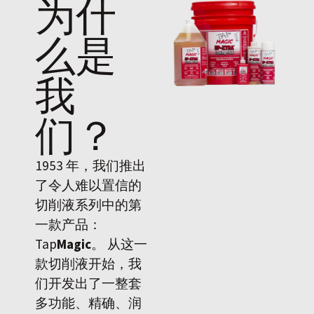
为什
么是
我
们
？
1953 年，我们推出
了令人难以置信的
切削液系列中的第
一款产品：
Tap
Magic
。 从这一
款切削液开始，我
们开发出了一整套
多功能、精确、润