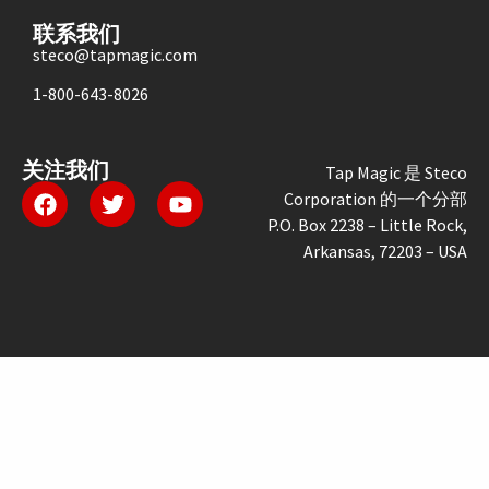
联系我们
steco@tapmagic.com
1-800-643-8026
关注我们
Tap Magic 是 Steco
Corporation 的一个分部
P.O. Box 2238 – Little Rock,
Arkansas, 72203 – USA