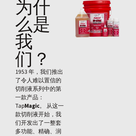
为什
么是
我
们
？
1953 年，我们推出
了令人难以置信的
切削液系列中的第
一款产品：
Tap
Magic
。 从这一
款切削液开始，我
们开发出了一整套
多功能、精确、润