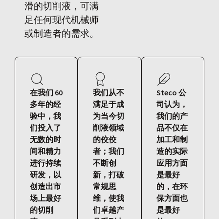
滑的切削液，可满
足任何现代机械师
或制造者的需求。
在我们 60
我们从不
Steco 公
多年的经
满足于成
司认为，
验中，我
为当今切
我们的产
们投入了
削液领域
品不仅在
无数的时
的佼佼
加工和制
间和精力
者；我们
造的实际
进行持续
不断创
应用方面
研发，以
新，打破
是最好
创造出市
常规思
的，在环
场上最好
维，使我
保方面也
的切削
们卓越产
是最好