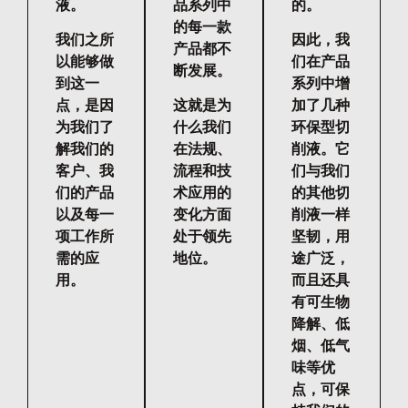
液。
品系列中
的。
的每一款
我们之所
因此，我
产品都不
以能够做
们在产品
断发展。
到这一
系列中增
点，是因
这就是为
加了几种
为我们了
什么我们
环保型切
解我们的
在法规、
削液。它
客户、我
流程和技
们与我们
们的产品
术应用的
的其他切
以及每一
变化方面
削液一样
项工作所
处于领先
坚韧，用
需的应
地位。
途广泛，
用。
而且还具
有可生物
降解、低
烟、低气
味等优
点，可保