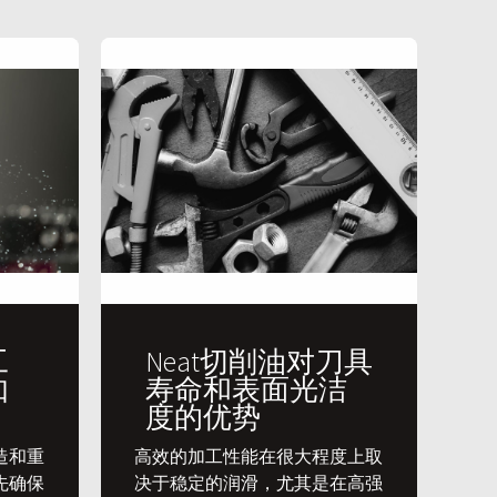
工
Neat切削油对刀具
如
寿命和表面光洁
度的优势
造和重
​高效的加工性能在很大程度上取
先确保
决于稳定的润滑，尤其是在高强