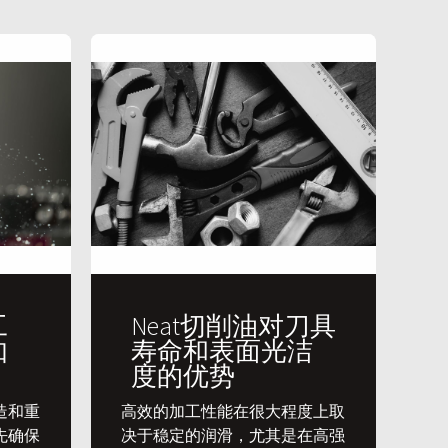
工
Neat切削油对刀具
如
寿命和表面光洁
度的优势
造和重
​高效的加工性能在很大程度上取
先确保
决于稳定的润滑，尤其是在高强