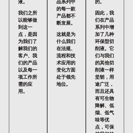
液。
品系列中
的。
的每一款
我们之所
因此，我
产品都不
以能够做
们在产品
断发展。
到这一
系列中增
点，是因
这就是为
加了几种
为我们了
什么我们
环保型切
解我们的
在法规、
削液。它
客户、我
流程和技
们与我们
们的产品
术应用的
的其他切
以及每一
变化方面
削液一样
项工作所
处于领先
坚韧，用
需的应
地位。
途广泛，
用。
而且还具
有可生物
降解、低
烟、低气
味等优
点，可保