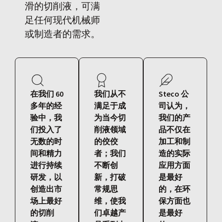
滑的切削液，可满
足任何现代机械师
或制造者的需求。
在我们 60
我们从不
Steco 公
多年的经
满足于成
司认为，
验中，我
为当今切
我们的产
们投入了
削液领域
品不仅在
无数的时
的佼佼
加工和制
间和精力
者；我们
造的实际
进行持续
不断创
应用方面
研发，以
新，打破
是最好
创造出市
常规思
的，在环
场上最好
维，使我
保方面也
的切削
们卓越产
是最好