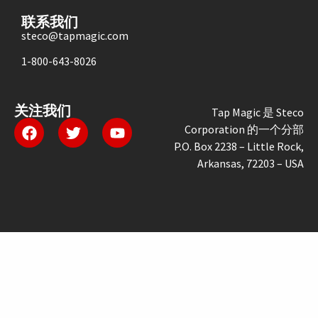
联系我们
steco@tapmagic.com
1-800-643-8026
关注我们
Tap Magic 是 Steco
Corporation 的一个分部
P.O. Box 2238 – Little Rock,
Arkansas, 72203 – USA