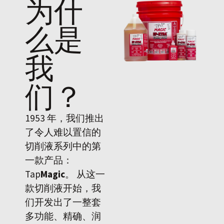
为什
么是
我
们
？
1953 年，我们推出
了令人难以置信的
切削液系列中的第
一款产品：
Tap
Magic
。 从这一
款切削液开始，我
们开发出了一整套
多功能、精确、润