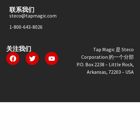
联系我们
steco@tapmagic.com
1-800-643-8026
关注我们
Tap Magic 是 Steco
Corporation 的一个分部
P.O. Box 2238 – Little Rock,
Arkansas, 72203 – USA