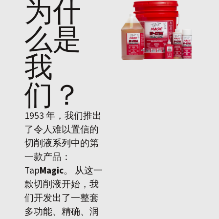
为什
么是
我
们
？
1953 年，我们推出
了令人难以置信的
切削液系列中的第
一款产品：
Tap
Magic
。 从这一
款切削液开始，我
们开发出了一整套
多功能、精确、润