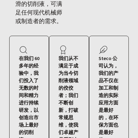
滑的切削液，可满
足任何现代机械师
或制造者的需求。
在我们 60
我们从不
Steco 公
多年的经
满足于成
司认为，
验中，我
为当今切
我们的产
们投入了
削液领域
品不仅在
无数的时
的佼佼
加工和制
间和精力
者；我们
造的实际
进行持续
不断创
应用方面
研发，以
新，打破
是最好
创造出市
常规思
的，在环
场上最好
维，使我
保方面也
的切削
们卓越产
是最好