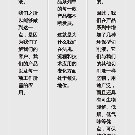
液。
品系列中
的。
的每一款
我们之所
因此，我
产品都不
以能够做
们在产品
断发展。
到这一
系列中增
点，是因
这就是为
加了几种
为我们了
什么我们
环保型切
解我们的
在法规、
削液。它
客户、我
流程和技
们与我们
们的产品
术应用的
的其他切
以及每一
变化方面
削液一样
项工作所
处于领先
坚韧，用
需的应
地位。
途广泛，
用。
而且还具
有可生物
降解、低
烟、低气
味等优
点，可保