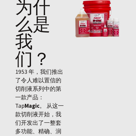
为什
么是
我
们
？
1953 年，我们推出
了令人难以置信的
切削液系列中的第
一款产品：
Tap
Magic
。 从这一
款切削液开始，我
们开发出了一整套
多功能、精确、润