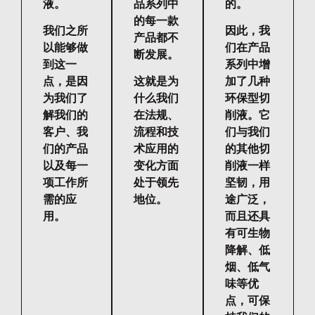
液。
品系列中
的。
的每一款
我们之所
因此，我
产品都不
以能够做
们在产品
断发展。
到这一
系列中增
点，是因
这就是为
加了几种
为我们了
什么我们
环保型切
解我们的
在法规、
削液。它
客户、我
流程和技
们与我们
们的产品
术应用的
的其他切
以及每一
变化方面
削液一样
项工作所
处于领先
坚韧，用
需的应
地位。
途广泛，
用。
而且还具
有可生物
降解、低
烟、低气
味等优
点，可保