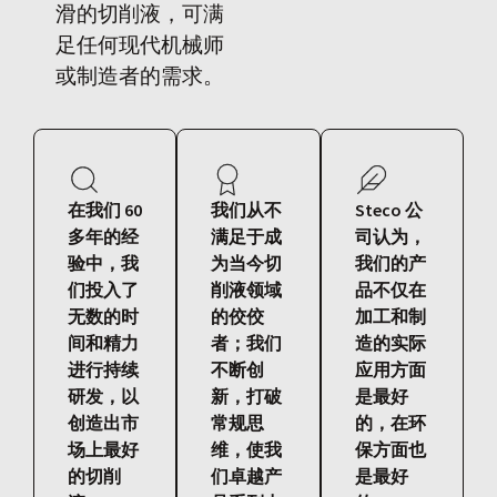
滑的切削液，可满
足任何现代机械师
或制造者的需求。
在我们 60
我们从不
Steco 公
多年的经
满足于成
司认为，
验中，我
为当今切
我们的产
们投入了
削液领域
品不仅在
无数的时
的佼佼
加工和制
间和精力
者；我们
造的实际
进行持续
不断创
应用方面
研发，以
新，打破
是最好
创造出市
常规思
的，在环
场上最好
维，使我
保方面也
的切削
们卓越产
是最好