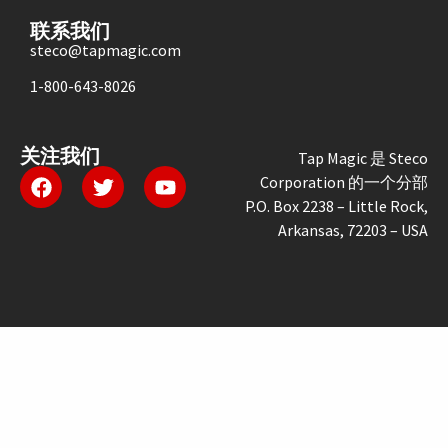
联系我们
steco@tapmagic.com
1-800-643-8026
关注我们
Tap Magic 是 Steco
Corporation 的一个分部
P.O. Box 2238 – Little Rock,
Arkansas, 72203 – USA