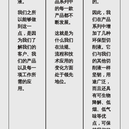
液。
品系列中
的。
的每一款
我们之所
因此，我
产品都不
以能够做
们在产品
断发展。
到这一
系列中增
点，是因
这就是为
加了几种
为我们了
什么我们
环保型切
解我们的
在法规、
削液。它
客户、我
流程和技
们与我们
们的产品
术应用的
的其他切
以及每一
变化方面
削液一样
项工作所
处于领先
坚韧，用
需的应
地位。
途广泛，
用。
而且还具
有可生物
降解、低
烟、低气
味等优
点，可保