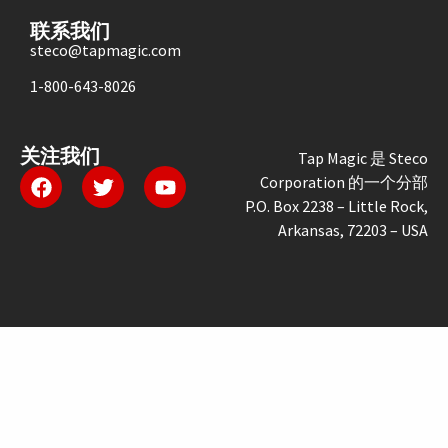
联系我们
steco@tapmagic.com
1-800-643-8026
关注我们
Tap Magic 是 Steco
Corporation 的一个分部
P.O. Box 2238 – Little Rock,
Arkansas, 72203 – USA