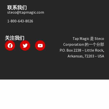
联系我们
steco@tapmagic.com
1-800-643-8026
关注我们
Tap Magic 是 Steco
Corporation 的一个分部
P.O. Box 2238 – Little Rock,
Arkansas, 72203 – USA