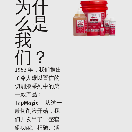
为什
么是
我
们
？
1953 年，我们推出
了令人难以置信的
切削液系列中的第
一款产品：
Tap
Magic
。 从这一
款切削液开始，我
们开发出了一整套
多功能、精确、润