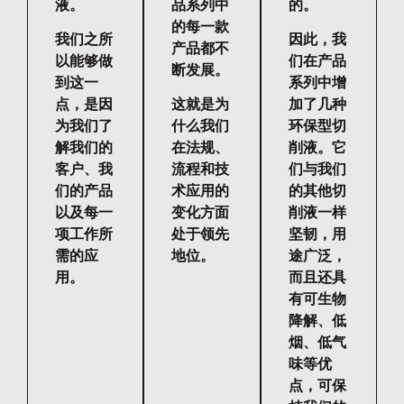
液。
品系列中
的。
的每一款
我们之所
因此，我
产品都不
以能够做
们在产品
断发展。
到这一
系列中增
点，是因
这就是为
加了几种
为我们了
什么我们
环保型切
解我们的
在法规、
削液。它
客户、我
流程和技
们与我们
们的产品
术应用的
的其他切
以及每一
变化方面
削液一样
项工作所
处于领先
坚韧，用
需的应
地位。
途广泛，
用。
而且还具
有可生物
降解、低
烟、低气
味等优
点，可保