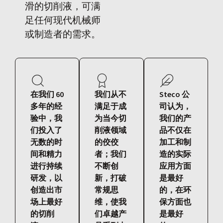
滑的切削液，可满
足任何现代机械师
或制造者的需求。
在我们 60
我们从不
Steco 公
多年的经
满足于成
司认为，
验中，我
为当今切
我们的产
们投入了
削液领域
品不仅在
无数的时
的佼佼
加工和制
间和精力
者；我们
造的实际
进行持续
不断创
应用方面
研发，以
新，打破
是最好
创造出市
常规思
的，在环
场上最好
维，使我
保方面也
的切削
们卓越产
是最好