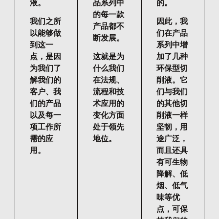
液。
品系列中
的。
的每一款
我们之所
因此，我
产品都不
以能够做
们在产品
断发展。
到这一
系列中增
点，是因
这就是为
加了几种
为我们了
什么我们
环保型切
解我们的
在法规、
削液。它
客户、我
流程和技
们与我们
们的产品
术应用的
的其他切
以及每一
变化方面
削液一样
项工作所
处于领先
坚韧，用
需的应
地位。
途广泛，
用。
而且还具
有可生物
降解、低
烟、低气
味等优
点，可保