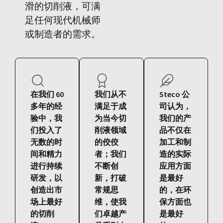
滑的切削液，可满
足任何现代机械师
或制造者的需求。
在我们 60
我们从不
Steco 公
多年的经
满足于成
司认为，
验中，我
为当今切
我们的产
们投入了
削液领域
品不仅在
无数的时
的佼佼
加工和制
间和精力
者；我们
造的实际
进行持续
不断创
应用方面
研发，以
新，打破
是最好
创造出市
常规思
的，在环
场上最好
维，使我
保方面也
的切削
们卓越产
是最好