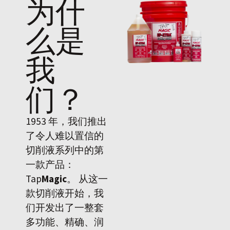
为什
么是
我
们
？
1953 年，我们推出
了令人难以置信的
切削液系列中的第
一款产品：
Tap
Magic
。 从这一
款切削液开始，我
们开发出了一整套
多功能、精确、润