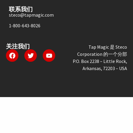
联系我们
steco@tapmagic.com
1-800-643-8026
关注我们
Tap Magic 是 Steco
Corporation 的一个分部
P.O. Box 2238 – Little Rock,
Arkansas, 72203 – USA