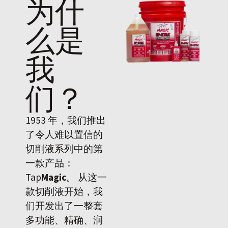
为什
么是
我
们
？
1953 年，我们推出
了令人难以置信的
切削液系列中的第
一款产品：
Tap
Magic
。 从这一
款切削液开始，我
们开发出了一整套
多功能、精确、润