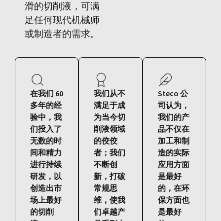
滑的切削液，可满
足任何现代机械师
或制造者的需求。
在我们 60
我们从不
Steco 公
多年的经
满足于成
司认为，
验中，我
为当今切
我们的产
们投入了
削液领域
品不仅在
无数的时
的佼佼
加工和制
间和精力
者；我们
造的实际
进行持续
不断创
应用方面
研发，以
新，打破
是最好
创造出市
常规思
的，在环
场上最好
维，使我
保方面也
的切削
们卓越产
是最好