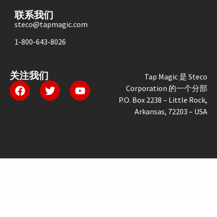
联系我们
steco@tapmagic.com
1-800-643-8026
关注我们
Tap Magic 是 Steco
Corporation 的一个分部
P.O. Box 2238 – Little Rock,
Arkansas, 72203 – USA