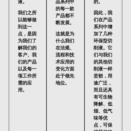
液。
品系列中
的。
的每一款
我们之所
因此，我
产品都不
以能够做
们在产品
断发展。
到这一
系列中增
点，是因
这就是为
加了几种
为我们了
什么我们
环保型切
解我们的
在法规、
削液。它
客户、我
流程和技
们与我们
们的产品
术应用的
的其他切
以及每一
变化方面
削液一样
项工作所
处于领先
坚韧，用
需的应
地位。
途广泛，
用。
而且还具
有可生物
降解、低
烟、低气
味等优
点，可保