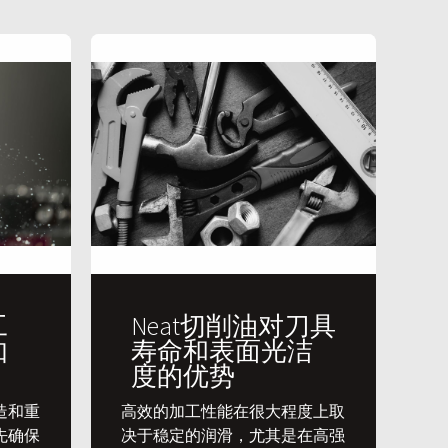
工
Neat切削油对刀具
如
寿命和表面光洁
度的优势
造和重
​高效的加工性能在很大程度上取
先确保
决于稳定的润滑，尤其是在高强