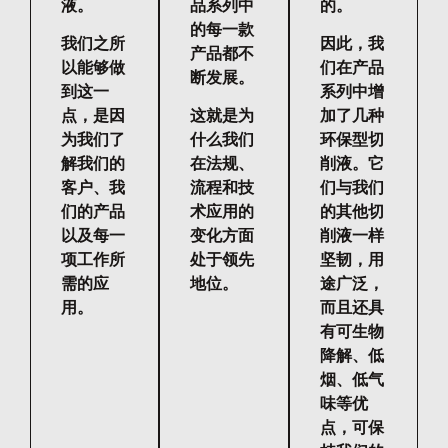
液。
品系列中
的。
的每一款
我们之所
因此，我
产品都不
以能够做
们在产品
断发展。
到这一
系列中增
点，是因
这就是为
加了几种
为我们了
什么我们
环保型切
解我们的
在法规、
削液。它
客户、我
流程和技
们与我们
们的产品
术应用的
的其他切
以及每一
变化方面
削液一样
项工作所
处于领先
坚韧，用
需的应
地位。
途广泛，
用。
而且还具
有可生物
降解、低
烟、低气
味等优
点，可保