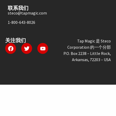
联系我们
steco@tapmagic.com
1-800-643-8026
关注我们
Tap Magic 是 Steco
Corporation 的一个分部
P.O. Box 2238 – Little Rock,
Arkansas, 72203 – USA