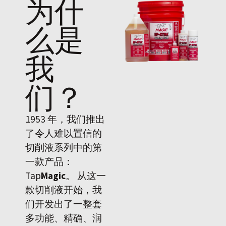
为什
么是
我
们
？
1953 年，我们推出
了令人难以置信的
切削液系列中的第
一款产品：
Tap
Magic
。 从这一
款切削液开始，我
们开发出了一整套
多功能、精确、润