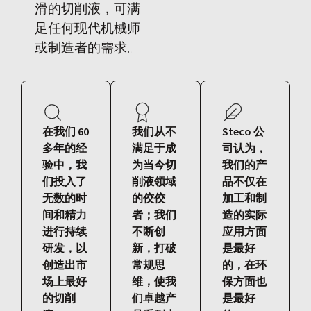
滑的切削液，可满
足任何现代机械师
或制造者的需求。
在我们 60
我们从不
Steco 公
多年的经
满足于成
司认为，
验中，我
为当今切
我们的产
们投入了
削液领域
品不仅在
无数的时
的佼佼
加工和制
间和精力
者；我们
造的实际
进行持续
不断创
应用方面
研发，以
新，打破
是最好
创造出市
常规思
的，在环
场上最好
维，使我
保方面也
的切削
们卓越产
是最好