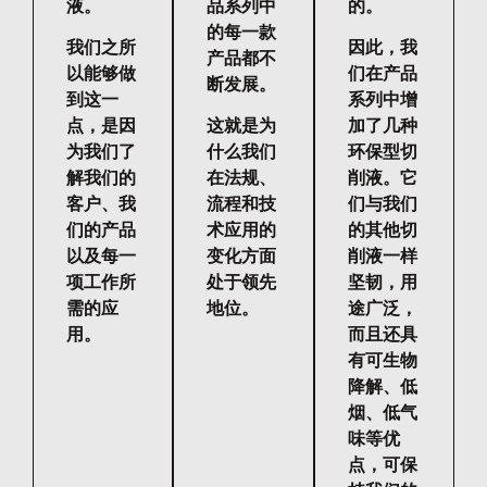
液。
品系列中
的。
的每一款
我们之所
因此，我
产品都不
以能够做
们在产品
断发展。
到这一
系列中增
点，是因
这就是为
加了几种
为我们了
什么我们
环保型切
解我们的
在法规、
削液。它
客户、我
流程和技
们与我们
们的产品
术应用的
的其他切
以及每一
变化方面
削液一样
项工作所
处于领先
坚韧，用
需的应
地位。
途广泛，
用。
而且还具
有可生物
降解、低
烟、低气
味等优
点，可保