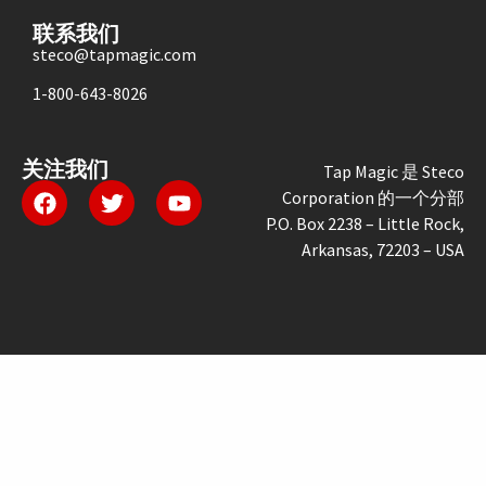
联系我们
steco@tapmagic.com
1-800-643-8026
关注我们
Tap Magic 是 Steco
Corporation 的一个分部
P.O. Box 2238 – Little Rock,
Arkansas, 72203 – USA