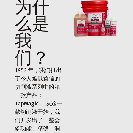
为什
么是
我
们
？
1953 年，我们推出
了令人难以置信的
切削液系列中的第
一款产品：
Tap
Magic
。 从这一
款切削液开始，我
们开发出了一整套
多功能、精确、润