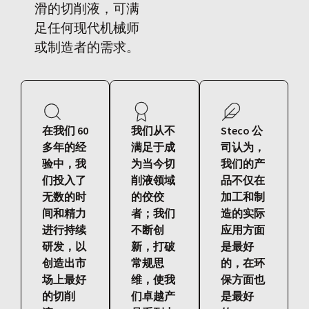
滑的切削液，可满
足任何现代机械师
或制造者的需求。
在我们 60
我们从不
Steco 公
多年的经
满足于成
司认为，
验中，我
为当今切
我们的产
们投入了
削液领域
品不仅在
无数的时
的佼佼
加工和制
间和精力
者；我们
造的实际
进行持续
不断创
应用方面
研发，以
新，打破
是最好
创造出市
常规思
的，在环
场上最好
维，使我
保方面也
的切削
们卓越产
是最好