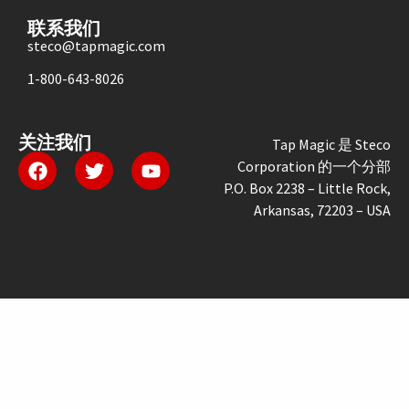
联系我们
steco@tapmagic.com
1-800-643-8026
关注我们
Tap Magic 是 Steco
Corporation 的一个分部
P.O. Box 2238 – Little Rock,
Arkansas, 72203 – USA