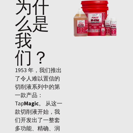
为什
么是
我
们
？
1953 年，我们推出
了令人难以置信的
切削液系列中的第
一款产品：
Tap
Magic
。 从这一
款切削液开始，我
们开发出了一整套
多功能、精确、润