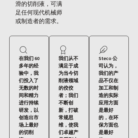
滑的切削液，可满
足任何现代机械师
或制造者的需求。
在我们 60
我们从不
Steco 公
多年的经
满足于成
司认为，
验中，我
为当今切
我们的产
们投入了
削液领域
品不仅在
无数的时
的佼佼
加工和制
间和精力
者；我们
造的实际
进行持续
不断创
应用方面
研发，以
新，打破
是最好
创造出市
常规思
的，在环
场上最好
维，使我
保方面也
的切削
们卓越产
是最好