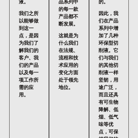
液。
品系列中
的。
的每一款
我们之所
因此，我
产品都不
以能够做
们在产品
断发展。
到这一
系列中增
点，是因
这就是为
加了几种
为我们了
什么我们
环保型切
解我们的
在法规、
削液。它
客户、我
流程和技
们与我们
们的产品
术应用的
的其他切
以及每一
变化方面
削液一样
项工作所
处于领先
坚韧，用
需的应
地位。
途广泛，
用。
而且还具
有可生物
降解、低
烟、低气
味等优
点，可保