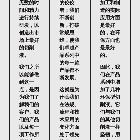
无数的时
的佼佼
加工和制
间和精力
者；我们
造的实际
进行持续
不断创
应用方面
研发，以
新，打破
是最好
创造出市
常规思
的，在环
场上最好
维，使我
保方面也
的切削
们卓越产
是最好
液。
品系列中
的。
的每一款
我们之所
因此，我
产品都不
以能够做
们在产品
断发展。
到这一
系列中增
点，是因
这就是为
加了几种
为我们了
什么我们
环保型切
解我们的
在法规、
削液。它
客户、我
流程和技
们与我们
们的产品
术应用的
的其他切
以及每一
变化方面
削液一样
项工作所
处于领先
坚韧，用