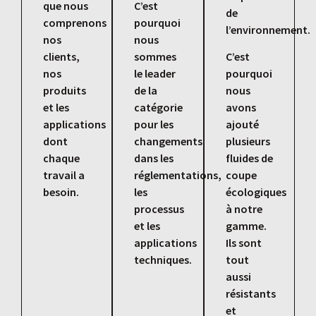
que nous
C’est
de
comprenons
pourquoi
l’environnement.
nos
nous
clients,
sommes
C’est
nos
le leader
pourquoi
produits
de la
nous
et les
catégorie
avons
applications
pour les
ajouté
dont
changements
plusieurs
chaque
dans les
fluides de
travail a
réglementations,
coupe
besoin.
les
écologiques
processus
à notre
et les
gamme.
applications
Ils sont
techniques.
tout
aussi
résistants
et