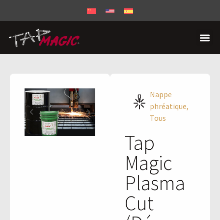
Nappe
phréatique
,
Tous
Tap
Magic
Plasma
Cut