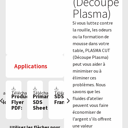
(Découpe
Plasma)
Si vous luttez contre
la rouille, les odeurs
ou la formation de
mousse dans votre
table, PLASMA CUT
(Découpe Plasma)
peut vous aider à
Applications
minimiser ou à
éliminer ces
problèmes. Nous
savons que les
charger
Télécharger
Télécharger
Télécharger
Pas
Télécharger
Télé
 -
Product
Primary
SDS -
SDS -
Pro
disponible
fluides d’atelier
Aerosol
añol
Flyer
SDS
Français
Español
Fly
peuvent vous faire
SDS
PDF:
Sheet
PDF
Sheet
économiser de
l’argent s’ils offrent
une valeur
Utilisez les flèches pour