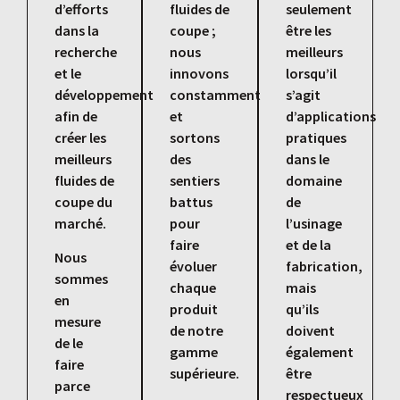
d’efforts
fluides de
seulement
dans la
coupe ;
être les
recherche
nous
meilleurs
et le
innovons
lorsqu’il
développement
constamment
s’agit
afin de
et
d’applications
créer les
sortons
pratiques
meilleurs
des
dans le
fluides de
sentiers
domaine
coupe du
battus
de
marché.
pour
l’usinage
faire
et de la
Nous
évoluer
fabrication,
sommes
chaque
mais
en
produit
qu’ils
mesure
de notre
doivent
de le
gamme
également
faire
supérieure.
être
parce
respectueux