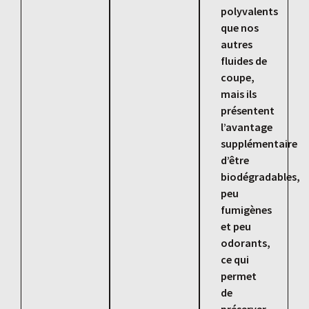
polyvalents
que nos
autres
fluides de
coupe,
mais ils
présentent
l’avantage
supplémentaire
d’être
biodégradables,
peu
fumigènes
et peu
odorants,
ce qui
permet
de
préserver