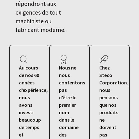
répondront aux
exigences de tout
machiniste ou
fabricant moderne.
Au cours
Nous ne
Chez
de nos 60
nous
Steco
années
contentons
Corporation,
d’expérience,
pas
nous
nous
d’être le
pensons
avons
premier
que nos
investi
nom
produits
beaucoup
dans le
ne
de temps
domaine
doivent
et
des
pas