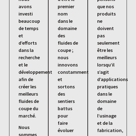
avons
premier
que nos
investi
nom
produits
beaucoup
dans le
ne
de temps
domaine
doivent
et
des
pas
d’efforts
fluides de
seulement
dans la
coupe ;
être les
recherche
nous
meilleurs
et le
innovons
lorsqu’il
développement
constamment
s’agit
afin de
et
d’applications
créer les
sortons
pratiques
meilleurs
des
dans le
fluides de
sentiers
domaine
coupe du
battus
de
marché.
pour
l’usinage
faire
et de la
Nous
évoluer
fabrication,
sommes