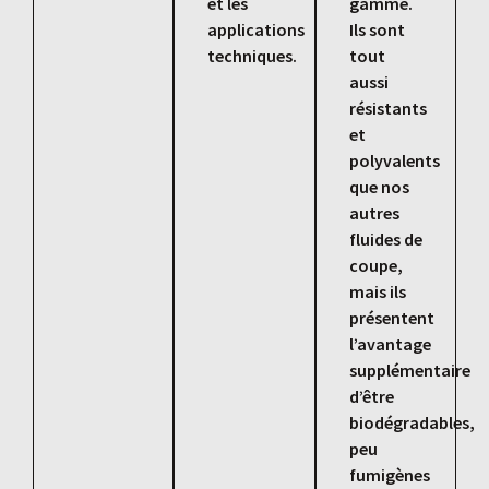
et les
gamme.
applications
Ils sont
techniques.
tout
aussi
résistants
et
polyvalents
que nos
autres
fluides de
coupe,
mais ils
présentent
l’avantage
supplémentaire
d’être
biodégradables,
peu
fumigènes