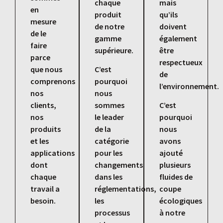
chaque
mais
en
produit
qu’ils
mesure
de notre
doivent
de le
gamme
également
faire
supérieure.
être
parce
respectueux
que nous
C’est
de
comprenons
pourquoi
l’environnement.
nos
nous
clients,
sommes
C’est
nos
le leader
pourquoi
produits
de la
nous
et les
catégorie
avons
applications
pour les
ajouté
dont
changements
plusieurs
chaque
dans les
fluides de
travail a
réglementations,
coupe
besoin.
les
écologiques
processus
à notre