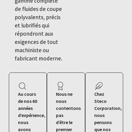
gamme complète
de fluides de coupe
polyvalents, précis
et lubrifiés qui
répondront aux
exigences de tout
machiniste ou
fabricant moderne.
Au cours
Nous ne
Chez
de nos 60
nous
Steco
années
contentons
Corporation,
d’expérience,
pas
nous
nous
d’être le
pensons
avons
premier
que nos