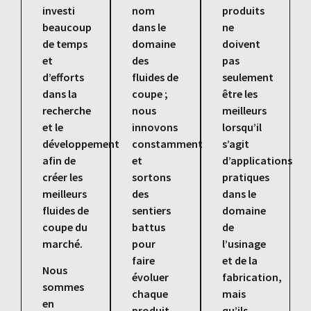
investi
nom
produits
beaucoup
dans le
ne
de temps
domaine
doivent
et
des
pas
d’efforts
fluides de
seulement
dans la
coupe ;
être les
recherche
nous
meilleurs
et le
innovons
lorsqu’il
développement
constamment
s’agit
afin de
et
d’applications
créer les
sortons
pratiques
meilleurs
des
dans le
fluides de
sentiers
domaine
coupe du
battus
de
marché.
pour
l’usinage
faire
et de la
Nous
évoluer
fabrication,
sommes
chaque
mais
en
produit
qu’ils