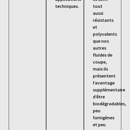
techniques.
tout
aussi
résistants
et
polyvalents
que nos
autres
fluides de
coupe,
mais ils
présentent
l’avantage
supplémentaire
d’être
biodégradables,
peu
fumigènes
et peu