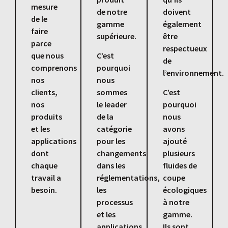
mesure
de notre
doivent
de le
gamme
également
faire
supérieure.
être
parce
respectueux
que nous
C’est
de
comprenons
pourquoi
l’environnement.
nos
nous
clients,
sommes
C’est
nos
le leader
pourquoi
produits
de la
nous
et les
catégorie
avons
applications
pour les
ajouté
dont
changements
plusieurs
chaque
dans les
fluides de
travail a
réglementations,
coupe
besoin.
les
écologiques
processus
à notre
et les
gamme.
applications
Ils sont