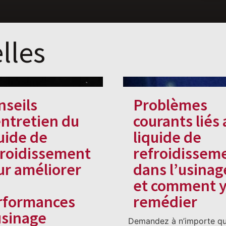
lles
nseils
Problèmes
entretien du
courants liés 
uide de
liquide de
froidissement
refroidissem
ur améliorer
dans l’usinag
et comment 
rformances
remédier
usinage
Demandez à n’importe qu