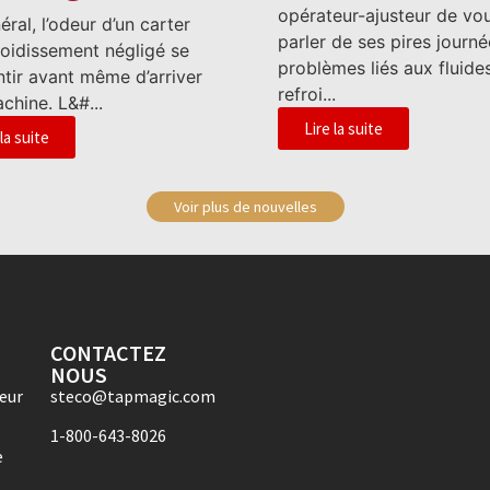
opérateur-ajusteur de vo
ral, l’odeur d’un carter
parler de ses pires journée
roidissement négligé se
problèmes liés aux fluide
entir avant même d’arriver
refroi...
chine. L&#...
Lire la suite
 la suite
Voir plus de nouvelles
CONTACTEZ
NOUS
eur
steco@tapmagic.com
1-800-643-8026
e