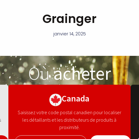
Grainger
janvier 14, 2025
Où
acheter
Canada
Saisissez votre code postal canadien pour localiser
s
les détaillants et les distributeurs de produits à
proximité.