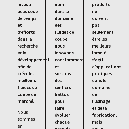
investi
nom
produits
beaucoup
dans le
ne
de temps
domaine
doivent
et
des
pas
d’efforts
fluides de
seulement
dans la
coupe ;
être les
recherche
nous
meilleurs
et le
innovons
lorsqu’il
développement
constamment
s’agit
afin de
et
d’applications
créer les
sortons
pratiques
meilleurs
des
dans le
fluides de
sentiers
domaine
coupe du
battus
de
marché.
pour
l’usinage
faire
et de la
Nous
évoluer
fabrication,
sommes
chaque
mais
en
produit
qu’ils