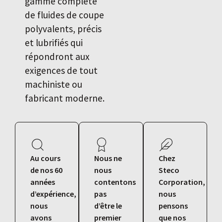
gamme complète
de fluides de coupe
polyvalents, précis
et lubrifiés qui
répondront aux
exigences de tout
machiniste ou
fabricant moderne.
Au cours
Nous ne
Chez
de nos 60
nous
Steco
années
contentons
Corporation,
d’expérience,
pas
nous
nous
d’être le
pensons
avons
premier
que nos