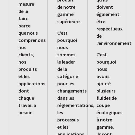
mesure
de notre
doivent
de le
gamme
également
faire
supérieure.
être
parce
respectueux
que nous
C’est
de
comprenons
pourquoi
l’environnement.
nos
nous
clients,
sommes
C’est
nos
le leader
pourquoi
produits
de la
nous
et les
catégorie
avons
applications
pour les
ajouté
dont
changements
plusieurs
chaque
dans les
fluides de
travail a
réglementations,
coupe
besoin.
les
écologiques
processus
à notre
et les
gamme.
applications
Ils sont