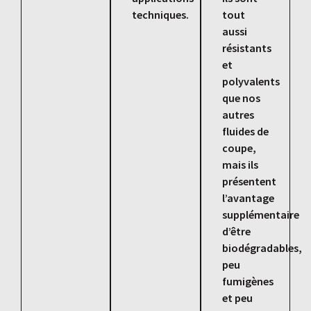
techniques.
tout
aussi
résistants
et
polyvalents
que nos
autres
fluides de
coupe,
mais ils
présentent
l’avantage
supplémentaire
d’être
biodégradables,
peu
fumigènes
et peu