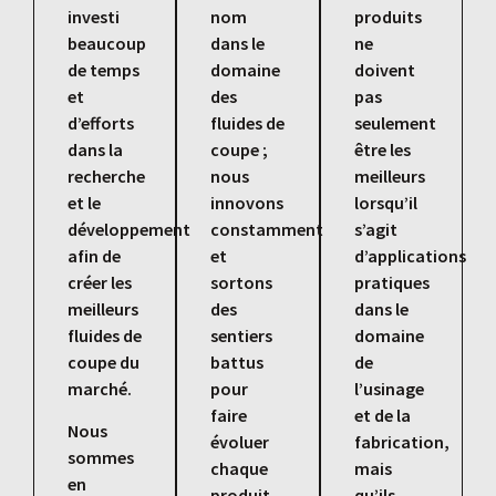
investi
nom
produits
beaucoup
dans le
ne
de temps
domaine
doivent
et
des
pas
d’efforts
fluides de
seulement
dans la
coupe ;
être les
recherche
nous
meilleurs
et le
innovons
lorsqu’il
développement
constamment
s’agit
afin de
et
d’applications
créer les
sortons
pratiques
meilleurs
des
dans le
fluides de
sentiers
domaine
coupe du
battus
de
marché.
pour
l’usinage
faire
et de la
Nous
évoluer
fabrication,
sommes
chaque
mais
en
produit
qu’ils