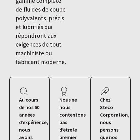
gamme complète
de fluides de coupe
polyvalents, précis
et lubrifiés qui
répondront aux
exigences de tout
machiniste ou
fabricant moderne.
Au cours
Nous ne
Chez
de nos 60
nous
Steco
années
contentons
Corporation,
d’expérience,
pas
nous
nous
d’être le
pensons
avons
premier
que nos