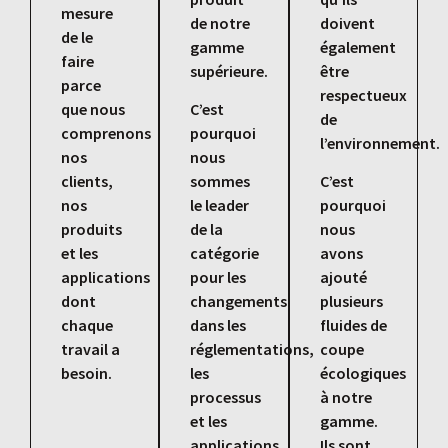
mesure
de notre
doivent
de le
gamme
également
faire
supérieure.
être
parce
respectueux
que nous
C’est
de
comprenons
pourquoi
l’environnement.
nos
nous
clients,
sommes
C’est
nos
le leader
pourquoi
produits
de la
nous
et les
catégorie
avons
applications
pour les
ajouté
dont
changements
plusieurs
chaque
dans les
fluides de
travail a
réglementations,
coupe
besoin.
les
écologiques
processus
à notre
et les
gamme.
applications
Ils sont