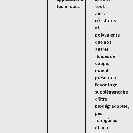
techniques.
tout
aussi
résistants
et
polyvalents
que nos
autres
fluides de
coupe,
mais ils
présentent
l’avantage
supplémentaire
d’être
biodégradables,
peu
fumigènes
et peu