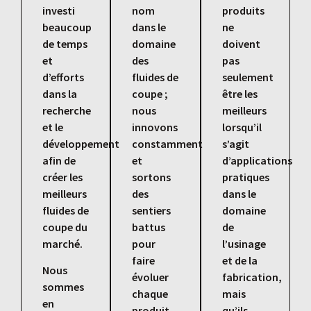
investi
nom
produits
beaucoup
dans le
ne
de temps
domaine
doivent
et
des
pas
d’efforts
fluides de
seulement
dans la
coupe ;
être les
recherche
nous
meilleurs
et le
innovons
lorsqu’il
développement
constamment
s’agit
afin de
et
d’applications
créer les
sortons
pratiques
meilleurs
des
dans le
fluides de
sentiers
domaine
coupe du
battus
de
marché.
pour
l’usinage
faire
et de la
Nous
évoluer
fabrication,
sommes
chaque
mais
en
produit
qu’ils