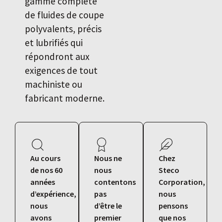
gamme complète
de fluides de coupe
polyvalents, précis
et lubrifiés qui
répondront aux
exigences de tout
machiniste ou
fabricant moderne.
Au cours
Nous ne
Chez
de nos 60
nous
Steco
années
contentons
Corporation,
d’expérience,
pas
nous
nous
d’être le
pensons
avons
premier
que nos