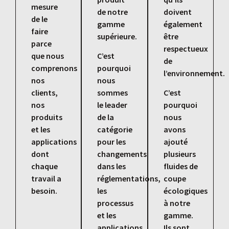
mesure
de notre
doivent
de le
gamme
également
faire
supérieure.
être
parce
respectueux
que nous
C’est
de
comprenons
pourquoi
l’environnement.
nos
nous
clients,
sommes
C’est
nos
le leader
pourquoi
produits
de la
nous
et les
catégorie
avons
applications
pour les
ajouté
dont
changements
plusieurs
chaque
dans les
fluides de
travail a
réglementations,
coupe
besoin.
les
écologiques
processus
à notre
et les
gamme.
applications
Ils sont