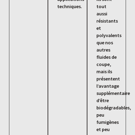
techniques.
tout
aussi
résistants
et
polyvalents
que nos
autres
fluides de
coupe,
mais ils
présentent
l’avantage
supplémentaire
d’être
biodégradables,
peu
fumigènes
et peu