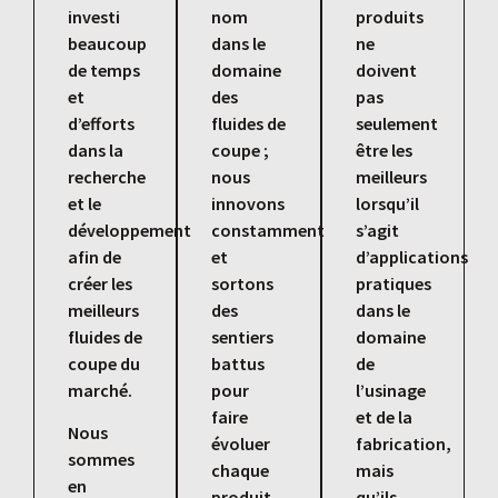
investi
nom
produits
beaucoup
dans le
ne
de temps
domaine
doivent
et
des
pas
d’efforts
fluides de
seulement
dans la
coupe ;
être les
recherche
nous
meilleurs
et le
innovons
lorsqu’il
développement
constamment
s’agit
afin de
et
d’applications
créer les
sortons
pratiques
meilleurs
des
dans le
fluides de
sentiers
domaine
coupe du
battus
de
marché.
pour
l’usinage
faire
et de la
Nous
évoluer
fabrication,
sommes
chaque
mais
en
produit
qu’ils