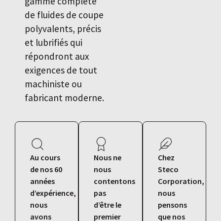
gamme complète
de fluides de coupe
polyvalents, précis
et lubrifiés qui
répondront aux
exigences de tout
machiniste ou
fabricant moderne.
Au cours
Nous ne
Chez
de nos 60
nous
Steco
années
contentons
Corporation,
d’expérience,
pas
nous
nous
d’être le
pensons
avons
premier
que nos