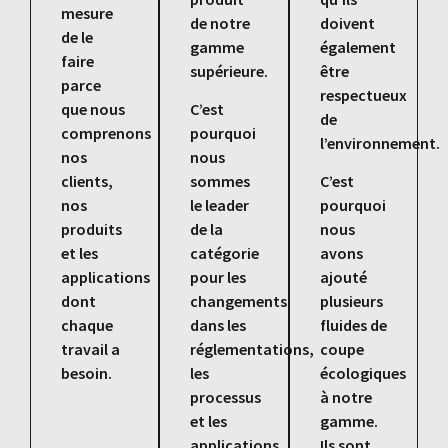
mesure
de notre
doivent
de le
gamme
également
faire
supérieure.
être
parce
respectueux
que nous
C’est
de
comprenons
pourquoi
l’environnement.
nos
nous
clients,
sommes
C’est
nos
le leader
pourquoi
produits
de la
nous
et les
catégorie
avons
applications
pour les
ajouté
dont
changements
plusieurs
chaque
dans les
fluides de
travail a
réglementations,
coupe
besoin.
les
écologiques
processus
à notre
et les
gamme.
applications
Ils sont