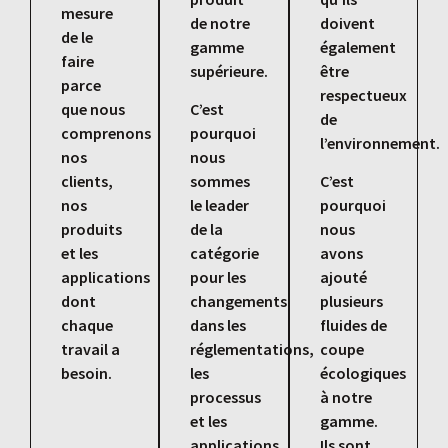
mesure
de notre
doivent
de le
gamme
également
faire
supérieure.
être
parce
respectueux
que nous
C’est
de
comprenons
pourquoi
l’environnement.
nos
nous
clients,
sommes
C’est
nos
le leader
pourquoi
produits
de la
nous
et les
catégorie
avons
applications
pour les
ajouté
dont
changements
plusieurs
chaque
dans les
fluides de
travail a
réglementations,
coupe
besoin.
les
écologiques
processus
à notre
et les
gamme.
applications
Ils sont