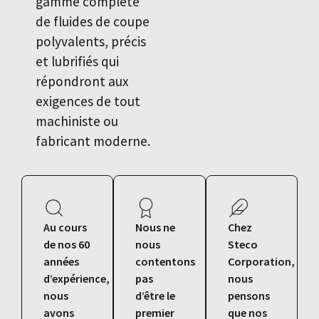
gamme complète
de fluides de coupe
polyvalents, précis
et lubrifiés qui
répondront aux
exigences de tout
machiniste ou
fabricant moderne.
Au cours
Nous ne
Chez
de nos 60
nous
Steco
années
contentons
Corporation,
d’expérience,
pas
nous
nous
d’être le
pensons
avons
premier
que nos