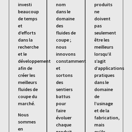
investi
nom
produits
beaucoup
dans le
ne
de temps
domaine
doivent
et
des
pas
d’efforts
fluides de
seulement
dans la
coupe ;
être les
recherche
nous
meilleurs
et le
innovons
lorsqu’il
développement
constamment
s’agit
afin de
et
d’applications
créer les
sortons
pratiques
meilleurs
des
dans le
fluides de
sentiers
domaine
coupe du
battus
de
marché.
pour
l’usinage
faire
et de la
Nous
évoluer
fabrication,
sommes
chaque
mais
en
produit
qu’ils