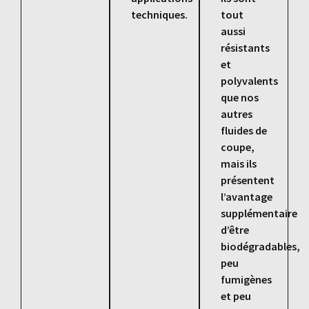
techniques.
tout
aussi
résistants
et
polyvalents
que nos
autres
fluides de
coupe,
mais ils
présentent
l’avantage
supplémentaire
d’être
biodégradables,
peu
fumigènes
et peu