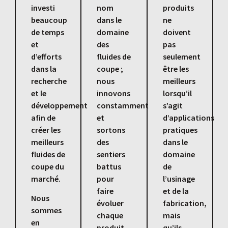
investi
nom
produits
beaucoup
dans le
ne
de temps
domaine
doivent
et
des
pas
d’efforts
fluides de
seulement
dans la
coupe ;
être les
recherche
nous
meilleurs
et le
innovons
lorsqu’il
développement
constamment
s’agit
afin de
et
d’applications
créer les
sortons
pratiques
meilleurs
des
dans le
fluides de
sentiers
domaine
coupe du
battus
de
marché.
pour
l’usinage
faire
et de la
Nous
évoluer
fabrication,
sommes
chaque
mais
en
produit
qu’ils