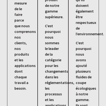
mesure
de notre
doivent
de le
gamme
également
faire
supérieure.
être
parce
respectueux
que nous
C’est
de
comprenons
pourquoi
l’environnement.
nos
nous
clients,
sommes
C’est
nos
le leader
pourquoi
produits
de la
nous
et les
catégorie
avons
applications
pour les
ajouté
dont
changements
plusieurs
chaque
dans les
fluides de
travail a
réglementations,
coupe
besoin.
les
écologiques
processus
à notre
et les
gamme.
applications
Ils sont