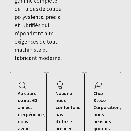
gamme complète
de fluides de coupe
polyvalents, précis
et lubrifiés qui
répondront aux
exigences de tout
machiniste ou
fabricant moderne.
Au cours
Nous ne
Chez
de nos 60
nous
Steco
années
contentons
Corporation,
d’expérience,
pas
nous
nous
d’être le
pensons
avons
premier
que nos