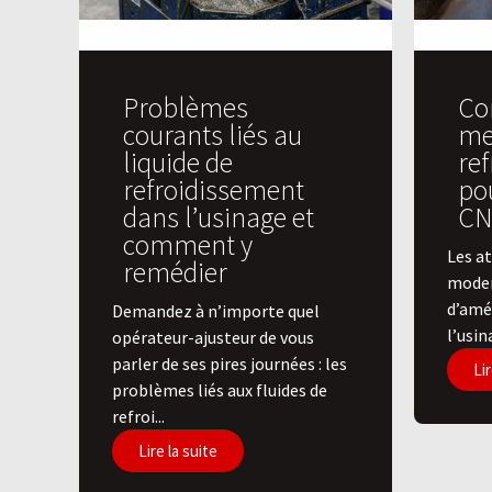
Problèmes
Co
courants liés au
mei
liquide de
re
refroidissement
po
dans l’usinage et
CN
comment y
Les at
remédier
moder
d’amél
Demandez à n’importe quel
l’usin
opérateur-ajusteur de vous
parler de ses pires journées : les
Lir
problèmes liés aux fluides de
refroi...
Lire la suite