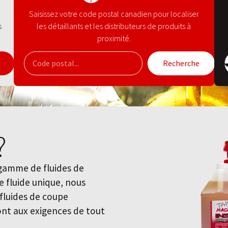
Saisissez votre code postal canadien pour localiser
s
les détaillants et les distributeurs de produits à
proximité.
Recherche
?
 gamme de fluides de
ce fluide unique, nous
luides de coupe
ront aux exigences de tout