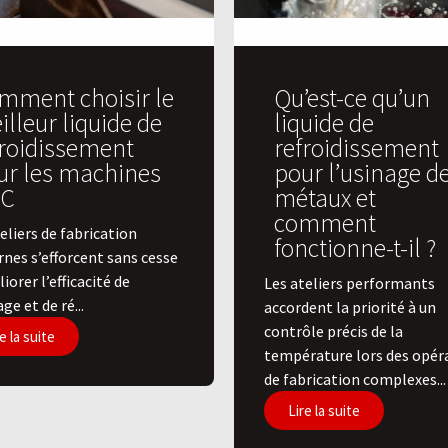
mment choisir le
Qu’est-ce qu’un
lleur liquide de
liquide de
froidissement
refroidissement
ur les machines
pour l’usinage d
C
métaux et
comment
eliers de fabrication
fonctionne-t-il ?
nes s’efforcent sans cesse
iorer l’efficacité de
Les ateliers performants
age et de ré...
accordent la priorité à un
contrôle précis de la
e la suite
température lors des opér
de fabrication complexes...
Lire la suite