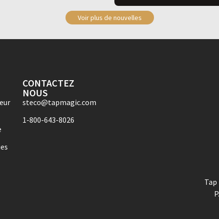
Voir plus de nouvelles
CONTACTEZ
NOUS
eur
steco@tapmagic.com
1-800-643-8026
e
ues
Tap 
P