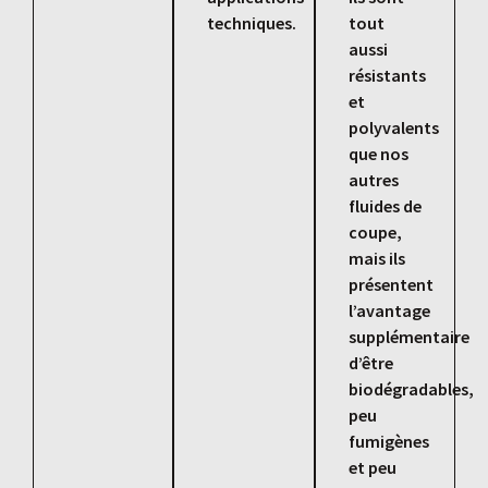
techniques.
tout
aussi
résistants
et
polyvalents
que nos
autres
fluides de
coupe,
mais ils
présentent
l’avantage
supplémentaire
d’être
biodégradables,
peu
fumigènes
et peu