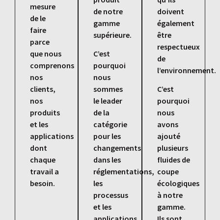
mesure
de notre
doivent
de le
gamme
également
faire
supérieure.
être
parce
respectueux
que nous
C’est
de
comprenons
pourquoi
l’environnement.
nos
nous
clients,
sommes
C’est
nos
le leader
pourquoi
produits
de la
nous
et les
catégorie
avons
applications
pour les
ajouté
dont
changements
plusieurs
chaque
dans les
fluides de
travail a
réglementations,
coupe
besoin.
les
écologiques
processus
à notre
et les
gamme.
applications
Ils sont