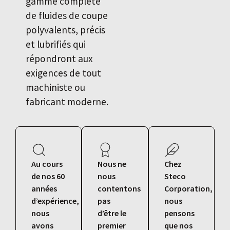
gamme complète
de fluides de coupe
polyvalents, précis
et lubrifiés qui
répondront aux
exigences de tout
machiniste ou
fabricant moderne.
Au cours
Nous ne
Chez
de nos 60
nous
Steco
années
contentons
Corporation,
d’expérience,
pas
nous
nous
d’être le
pensons
avons
premier
que nos