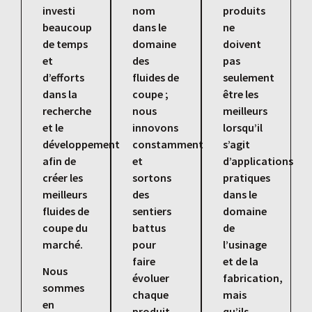
investi
nom
produits
beaucoup
dans le
ne
de temps
domaine
doivent
et
des
pas
d’efforts
fluides de
seulement
dans la
coupe ;
être les
recherche
nous
meilleurs
et le
innovons
lorsqu’il
développement
constamment
s’agit
afin de
et
d’applications
créer les
sortons
pratiques
meilleurs
des
dans le
fluides de
sentiers
domaine
coupe du
battus
de
marché.
pour
l’usinage
faire
et de la
Nous
évoluer
fabrication,
sommes
chaque
mais
en
produit
qu’ils