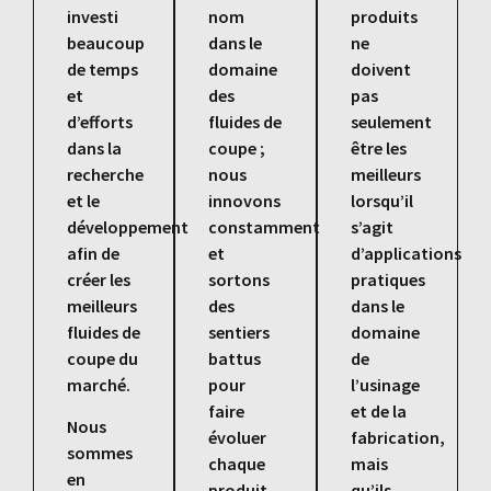
investi
nom
produits
beaucoup
dans le
ne
de temps
domaine
doivent
et
des
pas
d’efforts
fluides de
seulement
dans la
coupe ;
être les
recherche
nous
meilleurs
et le
innovons
lorsqu’il
développement
constamment
s’agit
afin de
et
d’applications
créer les
sortons
pratiques
meilleurs
des
dans le
fluides de
sentiers
domaine
coupe du
battus
de
marché.
pour
l’usinage
faire
et de la
Nous
évoluer
fabrication,
sommes
chaque
mais
en
produit
qu’ils