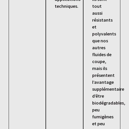
techniques.
tout
aussi
résistants
et
polyvalents
que nos
autres
fluides de
coupe,
mais ils
présentent
l’avantage
supplémentaire
d’être
biodégradables,
peu
fumigènes
et peu