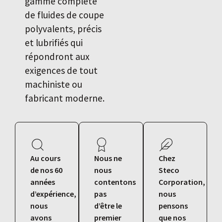
gamme complète
de fluides de coupe
polyvalents, précis
et lubrifiés qui
répondront aux
exigences de tout
machiniste ou
fabricant moderne.
Au cours
Nous ne
Chez
de nos 60
nous
Steco
années
contentons
Corporation,
d’expérience,
pas
nous
nous
d’être le
pensons
avons
premier
que nos