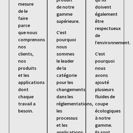
mesure
de notre
doivent
de le
gamme
également
faire
supérieure.
être
parce
respectueux
que nous
C’est
de
comprenons
pourquoi
l’environnement.
nos
nous
clients,
sommes
C’est
nos
le leader
pourquoi
produits
de la
nous
et les
catégorie
avons
applications
pour les
ajouté
dont
changements
plusieurs
chaque
dans les
fluides de
travail a
réglementations,
coupe
besoin.
les
écologiques
processus
à notre
et les
gamme.
applications
Ils sont