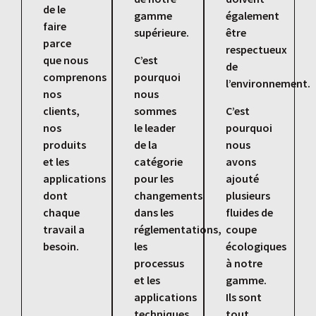
de le
gamme
également
faire
supérieure.
être
parce
respectueux
que nous
C’est
de
comprenons
pourquoi
l’environnement.
nos
nous
clients,
sommes
C’est
nos
le leader
pourquoi
produits
de la
nous
et les
catégorie
avons
applications
pour les
ajouté
dont
changements
plusieurs
chaque
dans les
fluides de
travail a
réglementations,
coupe
besoin.
les
écologiques
processus
à notre
et les
gamme.
applications
Ils sont
techniques.
tout