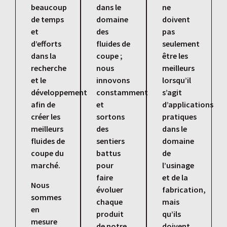
beaucoup
dans le
ne
de temps
domaine
doivent
et
des
pas
d’efforts
fluides de
seulement
dans la
coupe ;
être les
recherche
nous
meilleurs
et le
innovons
lorsqu’il
développement
constamment
s’agit
afin de
et
d’applications
créer les
sortons
pratiques
meilleurs
des
dans le
fluides de
sentiers
domaine
coupe du
battus
de
marché.
pour
l’usinage
faire
et de la
Nous
évoluer
fabrication,
sommes
chaque
mais
en
produit
qu’ils
mesure
de notre
doivent