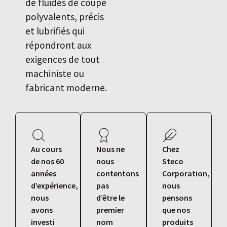
de fluides de coupe
polyvalents, précis
et lubrifiés qui
répondront aux
exigences de tout
machiniste ou
fabricant moderne.
Au cours
Nous ne
Chez
de nos 60
nous
Steco
années
contentons
Corporation,
d’expérience,
pas
nous
nous
d’être le
pensons
avons
premier
que nos
investi
nom
produits