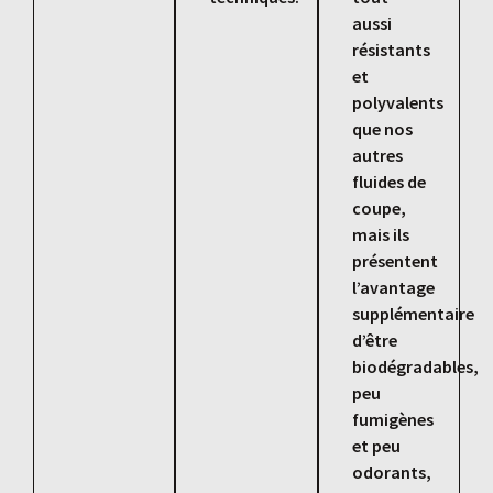
aussi
résistants
et
polyvalents
que nos
autres
fluides de
coupe,
mais ils
présentent
l’avantage
supplémentaire
d’être
biodégradables,
peu
fumigènes
et peu
odorants,