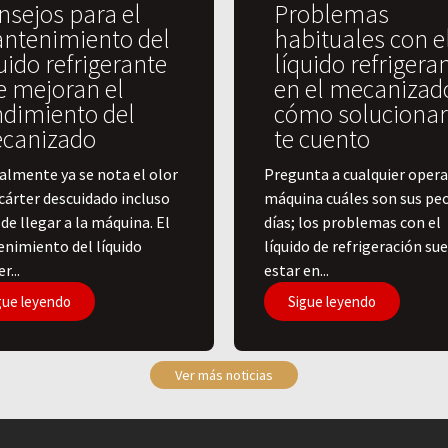
nsejos para el
Problemas
ntenimiento del
habituales con e
uido refrigerante
líquido refrigera
e mejoran el
en el mecanizad
ndimiento del
cómo solucionar
canizado
te cuento
lmente ya se nota el olor
Pregunta a cualquier opera
cárter descuidado incluso
máquina cuáles son sus pe
de llegar a la máquina. El
días; los problemas con el
nimiento del líquido
líquido de refrigeración su
r...
estar en...
gue leyendo
Sigue leyendo
Ver más noticias