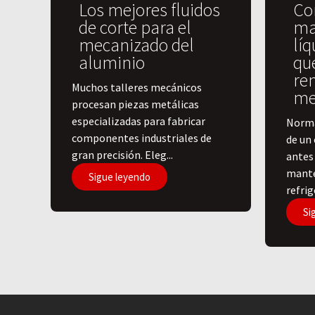
Los mejores fluidos
Co
de corte para el
ma
mecanizado del
líq
aluminio
qu
re
​Muchos talleres mecánicos
me
procesan piezas metálicas
especializadas para fabricar
Norma
componentes industriales de
de un 
gran precisión. Eleg...
antes 
mante
Sigue leyendo
refrige
Si