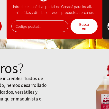
Introduce tu código postal de Canadá para localizar
minoristas y distribuidores de productos cercanos.
Busca
en
ros
?
 increíbles fluidos de
uido, hemos desarrollado
icados, versátiles y
cualquier maquinista o