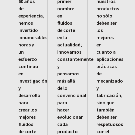
60 años
primer
nuestros
de
nombre
productos
experiencia,
en
no sólo
hemos
fluidos
deben ser
invertido
de corte
los
innumerables
en la
mejores
horas y
actualidad;
en
un
innovamos
cuanto a
esfuerzo
constantemente
aplicaciones
continuo
y
prácticas
en
pensamos
de
investigación
más allá
mecanizado
y
de lo
y
desarrollo
convencional
fabricación,
para
para
sino que
crear los
hacer
también
mejores
evolucionar
deben ser
fluidos
cada
respetuosos
de corte
producto
con el