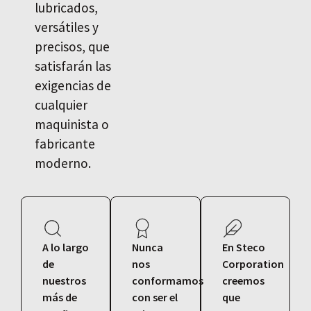
lubricados,
versátiles y
precisos, que
satisfarán las
exigencias de
cualquier
maquinista o
fabricante
moderno.
A lo largo
Nunca
En Steco
de
nos
Corporation
nuestros
conformamos
creemos
más de
con ser el
que