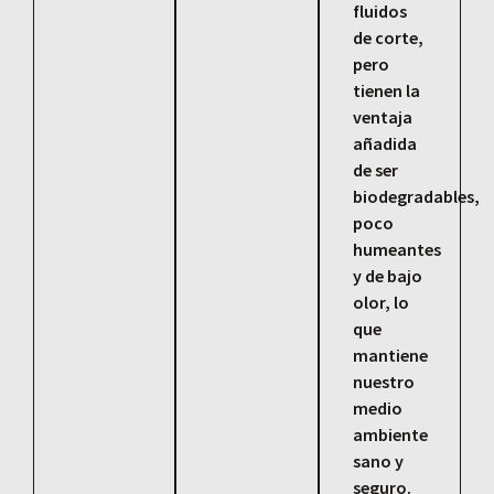
fluidos
de corte,
pero
tienen la
ventaja
añadida
de ser
biodegradables,
poco
humeantes
y de bajo
olor, lo
que
mantiene
nuestro
medio
ambiente
sano y
seguro.