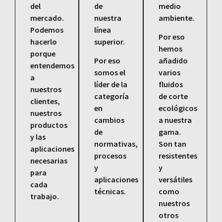
del
de
medio
mercado.
nuestra
ambiente.
Podemos
línea
Por eso
hacerlo
superior.
hemos
porque
Por eso
añadido
entendemos
somos el
varios
a
líder de la
fluidos
nuestros
categoría
de corte
clientes,
en
ecológicos
nuestros
cambios
a nuestra
productos
de
gama.
y las
normativas,
Son tan
aplicaciones
procesos
resistentes
necesarias
y
y
para
aplicaciones
versátiles
cada
técnicas.
como
trabajo.
nuestros
otros